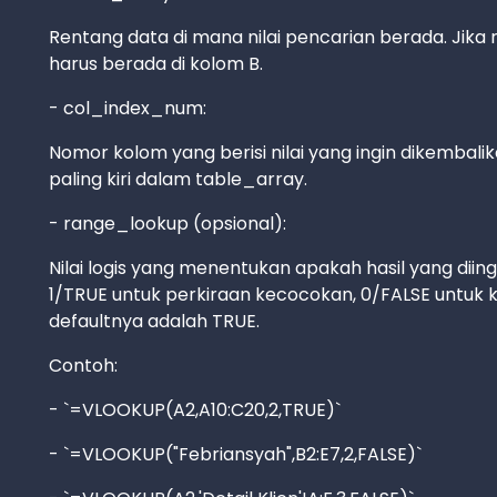
Rentang data di mana nilai pencarian berada. Jika
harus berada di kolom B.
- col_index_num:
Nomor kolom yang berisi nilai yang ingin dikembalikan.
paling kiri dalam table_array.
- range_lookup (opsional):
Nilai logis yang menentukan apakah hasil yang diin
1/TRUE untuk perkiraan kecocokan, 0/FALSE untuk kec
defaultnya adalah TRUE.
Contoh:
- `=VLOOKUP(A2,A10:C20,2,TRUE)`
- `=VLOOKUP("Febriansyah",B2:E7,2,FALSE)`