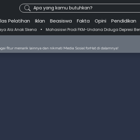
Apa yang kamu butuhkan?
las Pelatihan
Iklan
Beasiswa
Fakta
Opini
Pendidikan
•
na
Mahasiswi Prodi FKM-Undana Diduga Depresi Berat Gegara Ganti D
ai fitur menarik lainnya dan nikmati Media Sosial forHat di dalamnya!