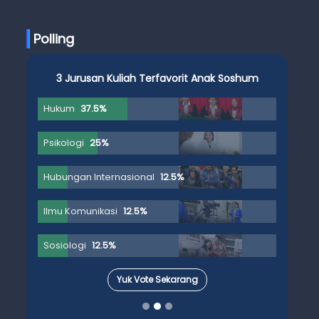
Ujian Skripsi
Polling
3 Jurusan Kuliah Terfavorit Anak Soshum
Hukum
37.5%
Psikologi
25%
Hubungan Internasional
12.5%
Ilmu Komunikasi
12.5%
Sosiologi
12.5%
Yuk Vote Sekarang