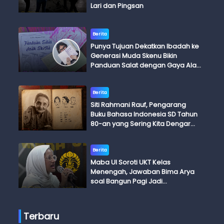
Lari dan Pingsan
Berita
Punya Tujuan Dekatkan Ibadah ke
Generasi Muda Skenu Bikin
Panduan Salat dengan Gaya Ala
Anak Skena
Berita
Siti Rahmani Rauf, Pengarang
Buku Bahasa Indonesia SD Tahun
80-an yang Sering Kita Dengar
dengan Ini Budi, Ini Bapak Budi, Ini
Adik Budi
Berita
Maba UI Soroti UKT Kelas
Menengah, Jawaban Bima Arya
soal Bangun Pagi Jadi
Perdebatan
Terbaru