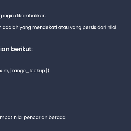
g ingin dikembalikan.
n adalah yang mendekati atau yang persis dari nilai
an berikut:
num, [range_lookup])
tempat nilai pencarian berada.