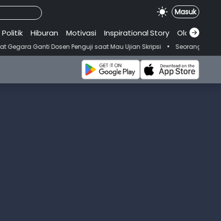
Masuk
Politik
Hiburan
Motivasi
Inspirational
.
Story
Olahraga
•
osen Penguji saat Mau Ujian Skripsi
Seorang Wanita Meninggal Usai