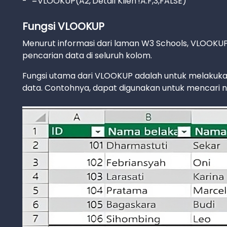
- `=VLOOKUP(A2,'Detail Klien'!A:F,3,FALSE)`
Fungsi VLOOKUP
Menurut informasi dari laman W3 Schools, VLOOK
pencarian data di seluruh kolom.
Fungsi utama dari VLOOKUP adalah untuk melakukan 
data. Contohnya, dapat digunakan untuk mencari n