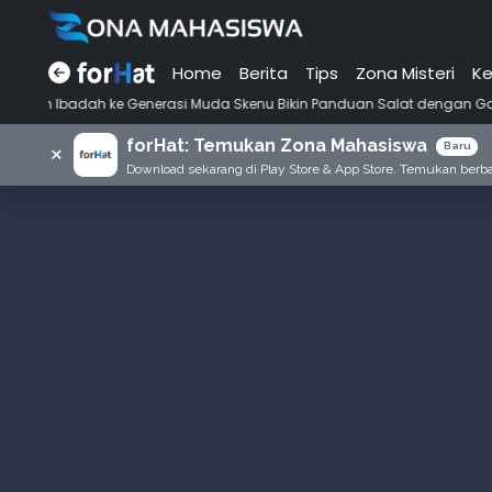
Home
Berita
Tips
Zona Misteri
Ke
ke Generasi Muda Skenu Bikin Panduan Salat dengan Gaya Ala Anak Ske
forHat: Temukan Zona Mahasiswa
×
Baru
Download sekarang di Play Store & App Store. Temukan berbag