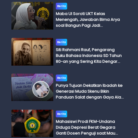
Berita
Maba UI Soroti UKT Kelas
Menengah, Jawaban Bima Arya
soal Bangun Pagi Jadi
Perdebatan
Berita
Siti Rahmani Rauf, Pengarang
Buku Bahasa Indonesia SD Tahun
80-an yang Sering Kita Dengar
dengan Ini Budi, Ini Bapak Budi, Ini
Adik Budi
Berita
Punya Tujuan Dekatkan Ibadah ke
Generasi Muda Skenu Bikin
Panduan Salat dengan Gaya Ala
Anak Skena
Berita
Mahasiswi Prodi FKM-Undana
Diduga Depresi Berat Gegara
Ganti Dosen Penguji saat Mau