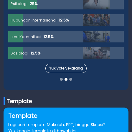
Psikologi
25%
Hubungan Internasional
12.5%
Ilmu Komunikasi
12.5%
Sosiologi
12.5%
Yuk Vote Sekarang
Template
Template
Lagi cari template Makalah, PPT, hingga Skripsi?
Yuk kepoin template di bawah ini