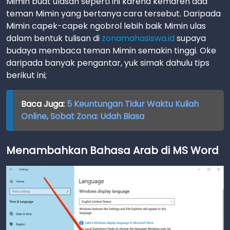
Mimin buat ulasan seperti ini karena kemaren ada
teman Mimin yang bertanya cara tersebut. Daripada
Mimin capek-capek ngobrol lebih baik Mimin ulas
dalam bentuk tulisan di
zonamahasiswa.id
supaya
budaya membaca teman Mimin semakin tinggi. Oke
daripada banyak pengantar, yuk simak dahulu tips
berikut ini;
Baca Juga:
5 Keuntungan Tidur Waktu Kuliah
Online, Sobat Zona: Udah Biasa
Menambahkan Bahasa Arab di MS Word