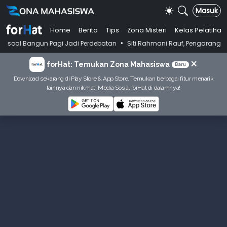
Masuk
Home
Berita
Tips
Zona Misteri
Kelas Pelatihan
•
ngun Pagi Jadi Perdebatan
Siti Rahmani Rauf, Pengarang Buku Bahasa 
×
forHat: Temukan Zona Mahasiswa
Baru
Download sekarang di Play Store & App Store. Temukan berbagai fitur menarik
lainnya dan nikmati Media Sosial forHat di dalamnya!