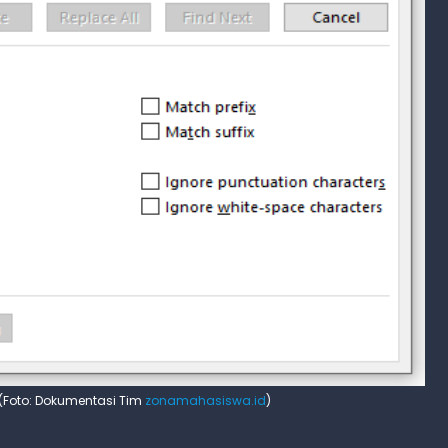
(Foto: Dokumentasi Tim
zonamahasiswa.id
)