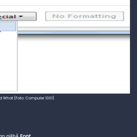
d What (Foto: Computer 1001)
an pilihÂ
Font
.