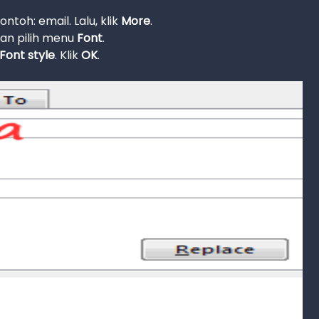
toh: email. Lalu, klik
More
.
an pilih menu
Font
.
Font style
. Klik
OK
.