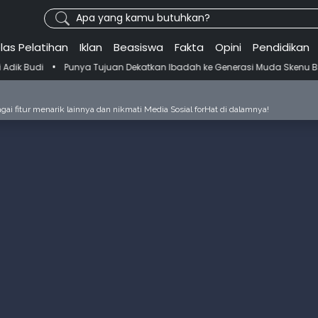
Apa yang kamu butuhkan?
las Pelatihan
Iklan
Beasiswa
Fakta
Opini
Pendidikan
•
Punya Tujuan Dekatkan Ibadah ke Generasi Muda Skenu Bikin Pandua
ai fitur menarik lainnya dan nikmati Media Sosial forHat di dalamnya!