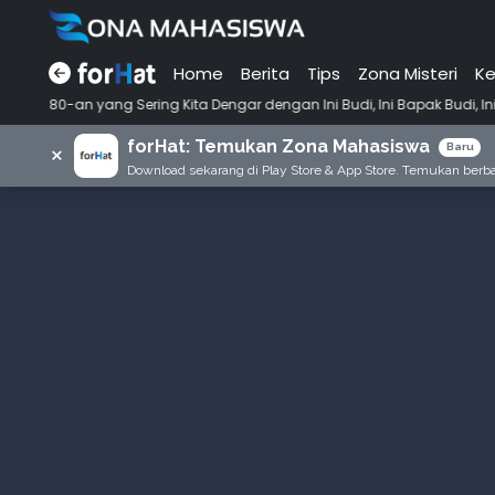
Home
Berita
Tips
Zona Misteri
Ke
ang Sering Kita Dengar dengan Ini Budi, Ini Bapak Budi, Ini Adik Budi
forHat: Temukan Zona Mahasiswa
×
Baru
Download sekarang di Play Store & App Store. Temukan berbag