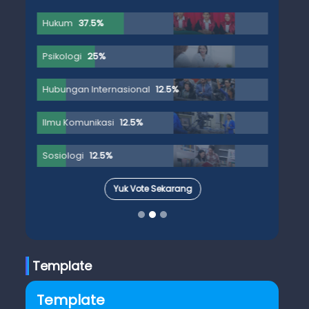
Hukum
37.5%
Psikologi
25%
Hubungan Internasional
12.5%
Ilmu Komunikasi
12.5%
Sosiologi
12.5%
Yuk Vote Sekarang
Template
Template