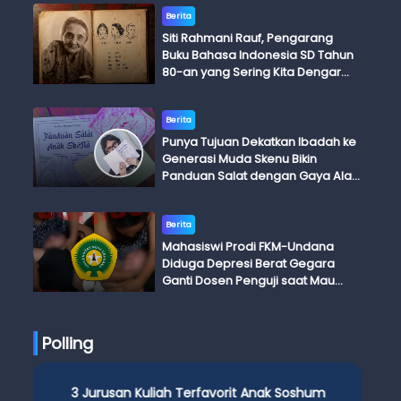
Berita
Siti Rahmani Rauf, Pengarang
Buku Bahasa Indonesia SD Tahun
80-an yang Sering Kita Dengar
dengan Ini Budi, Ini Bapak Budi, Ini
Adik Budi
Berita
Punya Tujuan Dekatkan Ibadah ke
Generasi Muda Skenu Bikin
Panduan Salat dengan Gaya Ala
Anak Skena
Berita
Mahasiswi Prodi FKM-Undana
Diduga Depresi Berat Gegara
Ganti Dosen Penguji saat Mau
Ujian Skripsi
Polling
3 Jurusan Kuliah Terfavorit Anak Soshum