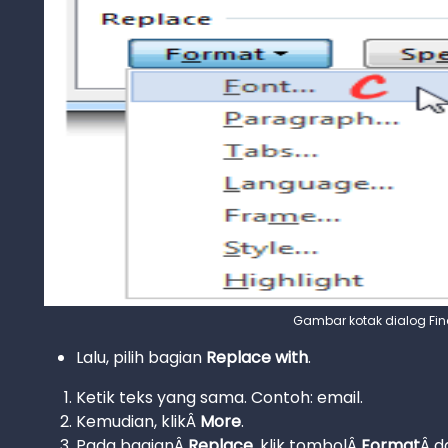
Gambar kotak dialog Fin
Lalu, pilih bagian
Replace with
.
Ketik teks yang sama. Contoh: email.
Kemudian, klikÂ
More
.
Pada bagianÂ
Replace
, klik tombolÂ
Format
Â d