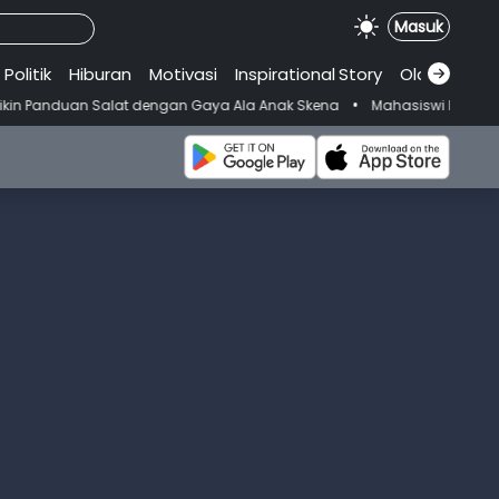
Masuk
Politik
Hiburan
Motivasi
Inspirational
.
Story
Olahraga
•
n Salat dengan Gaya Ala Anak Skena
Mahasiswi Prodi FKM-Undana Di