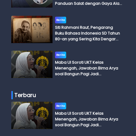
Panduan Salat dengan Gaya Ala
Anak Skena
Berita
Siti Rahmani Rauf, Pengarang
Buku Bahasa Indonesia SD Tahun
80-an yang Sering Kita Dengar
dengan Ini Budi, Ini Bapak Budi, Ini
Adik Budi
Berita
Maba UI Soroti UKT Kelas
Menengah, Jawaban Bima Arya
soal Bangun Pagi Jadi
Perdebatan
Terbaru
Berita
Maba UI Soroti UKT Kelas
Menengah, Jawaban Bima Arya
soal Bangun Pagi Jadi
Perdebatan