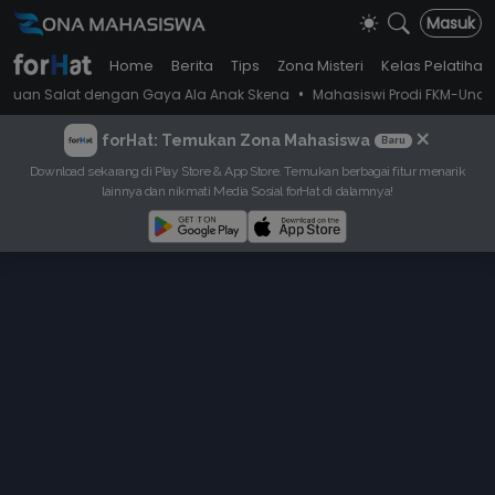
Masuk
Home
Berita
Tips
Zona Misteri
Kelas Pelatihan
•
t dengan Gaya Ala Anak Skena
Mahasiswi Prodi FKM-Undana Diduga De
×
forHat: Temukan Zona Mahasiswa
Baru
Download sekarang di Play Store & App Store. Temukan berbagai fitur menarik
lainnya dan nikmati Media Sosial forHat di dalamnya!