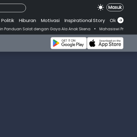
Masuk
Politik
Hiburan
Motivasi
Inspirational
.
Story
Olahraga
•
 dengan Gaya Ala Anak Skena
Mahasiswi Prodi FKM-Undana Diduga Dep