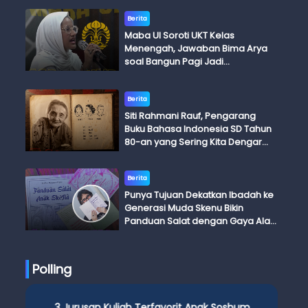
Berita
Maba UI Soroti UKT Kelas
Menengah, Jawaban Bima Arya
soal Bangun Pagi Jadi
Perdebatan
Berita
Siti Rahmani Rauf, Pengarang
Buku Bahasa Indonesia SD Tahun
80-an yang Sering Kita Dengar
dengan Ini Budi, Ini Bapak Budi, Ini
Adik Budi
Berita
Punya Tujuan Dekatkan Ibadah ke
Generasi Muda Skenu Bikin
Panduan Salat dengan Gaya Ala
Anak Skena
Polling
3 Jurusan Kuliah Terfavorit Anak Soshum