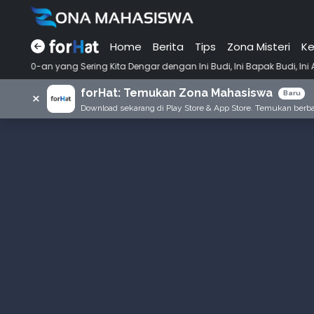
Home
Berita
Tips
Zona Misteri
Ke
•
ng Kita Dengar dengan Ini Budi, Ini Bapak Budi, Ini Adik Budi
Punya
forHat: Temukan Zona Mahasiswa
×
Baru
Download sekarang di Play Store & App Store. Temukan berbag