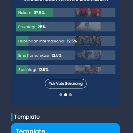
Hukum
37.5%
Psikologi
25%
Hubungan Internasional
12.5%
Ilmu Komunikasi
12.5%
Sosiologi
12.5%
Yuk Vote Sekarang
Template
Template