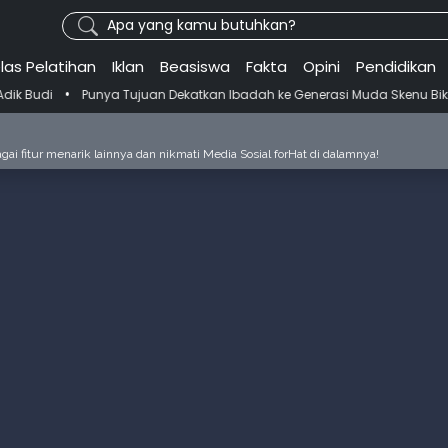
Apa yang kamu butuhkan?
las Pelatihan
Iklan
Beasiswa
Fakta
Opini
Pendidikan
 Tujuan Dekatkan Ibadah ke Generasi Muda Skenu Bikin Panduan Salat
ai fitur menarik lainnya dan nikmati Media Sosial forHat di dalamnya!