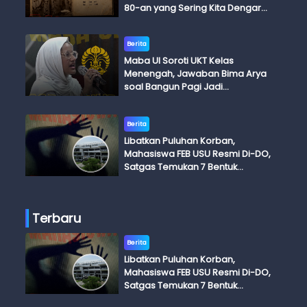
80-an yang Sering Kita Dengar
dengan Ini Budi, Ini Bapak Budi, Ini
Adik Budi
Berita
Maba UI Soroti UKT Kelas
Menengah, Jawaban Bima Arya
soal Bangun Pagi Jadi
Perdebatan
Berita
Libatkan Puluhan Korban,
Mahasiswa FEB USU Resmi Di-DO,
Satgas Temukan 7 Bentuk
Kekerasan Seksual
Terbaru
Berita
Libatkan Puluhan Korban,
Mahasiswa FEB USU Resmi Di-DO,
Satgas Temukan 7 Bentuk
Kekerasan Seksual