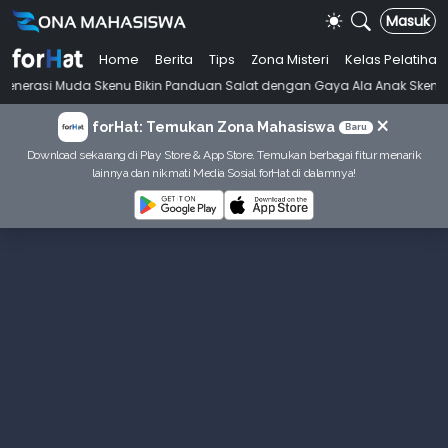
Masuk
Home
Berita
Tips
Zona Misteri
Kelas Pelatihan
•
da Skenu Bikin Panduan Salat dengan Gaya Ala Anak Skena
Mahasisw
×
forHat: Temukan Zona Mahasiswa
Baru
Download sekarang di Play Store & App Store. Temukan berbagai fitur menarik
lainnya dan nikmati Media Sosial forHat di dalamnya!