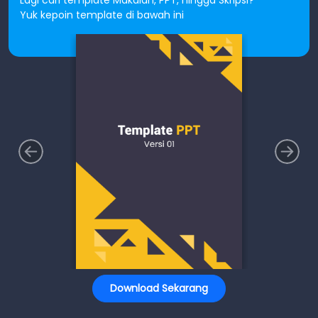
Yuk kepoin template di bawah ini
Download Sekarang