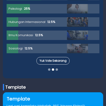
Psikologi
25%
Hubungan Internasional
12.5%
Ilmu Komunikasi
12.5%
Sosiologi
12.5%
Yuk Vote Sekarang
Template
Template
Lagi cari template Makalah, PPT, hingga Skripsi?