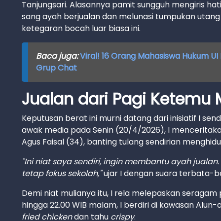
Tanjungsari. Alasannya pamit sungguh mengiris ha
sang ayah berjualan dan melunasi tumpukan utang y
ketegaran bocah luar biasa ini.
Baca juga:
Viral! 16 Orang Mahasiswa Hukum U
Grup Chat
Jualan dari Pagi Ketemu
Keputusan berat ini murni datang dari inisiatif I se
awak media pada Senin (20/4/2026), I menceritak
Agus Faisal (34), banting tulang sendirian menghidu
"Ini niat saya sendiri, ingin membantu ayah jua
tetap fokus sekolah,"
ujar I dengan suara terbata-b
Demi niat mulianya itu, I rela melepaskan seragam p
hingga 22.00 WIB malam, I berdiri di kawasan Alun
fried chicken
dan tahu
crispy
.