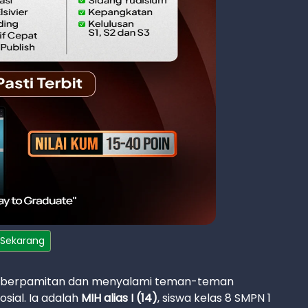
 Sekarang
a berpamitan dan menyalami teman-teman
sial. Ia adalah
MIH alias I (14)
, siswa kelas 8 SMPN 1