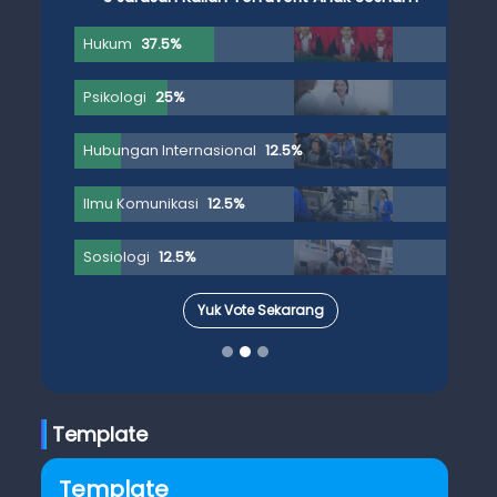
Hukum
37.5%
Psikologi
25%
Hubungan Internasional
12.5%
Ilmu Komunikasi
12.5%
Sosiologi
12.5%
Yuk Vote Sekarang
Template
Template