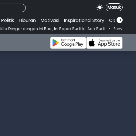
Masuk
Politik
Hiburan
Motivasi
Inspirational
.
Story
Olahraga
•
an Ini Budi, Ini Bapak Budi, Ini Adik Budi
Punya Tujuan Dekatkan 