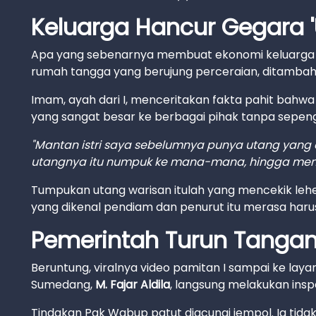
Keluarga Hancur Gegara '
Apa yang sebenarnya membuat ekonomi keluarga 
rumah tangga yang berujung perceraian, ditambah l
Imam, ayah dari I, menceritakan fakta pahit bahwa m
yang sangat besar ke berbagai pihak tanpa sepen
"Mantan istri saya sebelumnya punya utang yang 
utangnya itu numpuk ke mana-mana, hingga meme
Tumpukan utang warisan itulah yang mencekik leh
yang dikenal pendiam dan penurut itu merasa ha
Pemerintah Turun Tangan,
Beruntung, viralnya video pamitan I sampai ke laya
Sumedang,
M. Fajar Aldila
, langsung melakukan insp
Tindakan Pak Wabup patut diacungi jempol. Ia tida