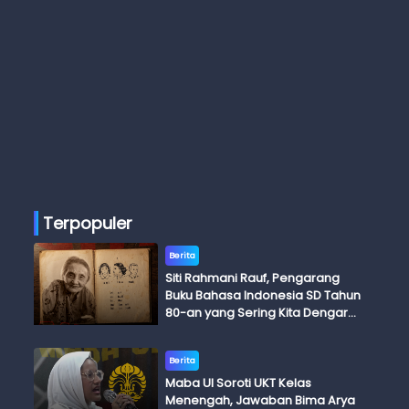
Terpopuler
Berita
Siti Rahmani Rauf, Pengarang
Buku Bahasa Indonesia SD Tahun
80-an yang Sering Kita Dengar
dengan Ini Budi, Ini Bapak Budi, Ini
Adik Budi
Berita
Maba UI Soroti UKT Kelas
Menengah, Jawaban Bima Arya