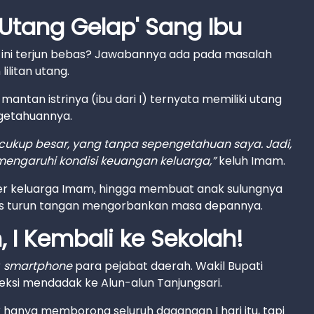
Utang Gelap' Sang Ibu
ini terjun bebas? Jawabannya ada pada masalah
ilitan utang.
antan istrinya (ibu dari I) ternyata memiliki utang
getahuannya.
cukup besar, yang tanpa sepengetahuan saya. Jadi,
ngaruhi kondisi keuangan keluarga,”
keluh Imam.
er keluarga Imam, hingga membuat anak sulungnya
rus turun tangan mengorbankan masa depannya.
 I Kembali ke Sekolah!
r
smartphone
para pejabat daerah. Wakil Bupati
eksi mendadak ke Alun-alun Tanjungsari.
k hanya memborong seluruh dagangan I hari itu, tapi