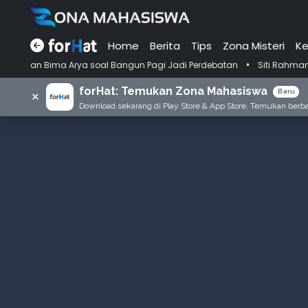
Home
Berita
Tips
Zona Misteri
Ke
•
ma Arya soal Bangun Pagi Jadi Perdebatan
Siti Rahmani Rauf, Penga
forHat: Temukan Zona Mahasiswa
×
Baru
Download sekarang di Play Store & App Store. Temukan berbag