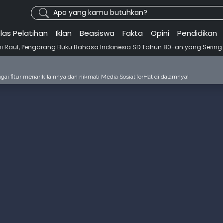
Apa yang kamu butuhkan?
las Pelatihan
Iklan
Beasiswa
Fakta
Opini
Pendidikan
rang Buku Bahasa Indonesia SD Tahun 80-an yang Sering Kita Dengar deng
ai fitur menarik lainnya dan nikmati Media Sosial forHat di dalamnya!