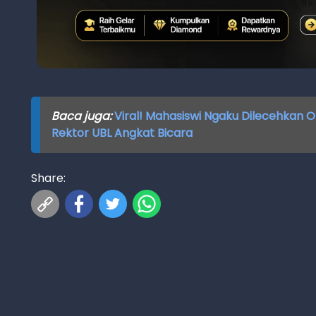
Baca juga:
Viral! Mahasiswi Ngaku Dilecehkan O
Rektor UBL Angkat Bicara
Share: