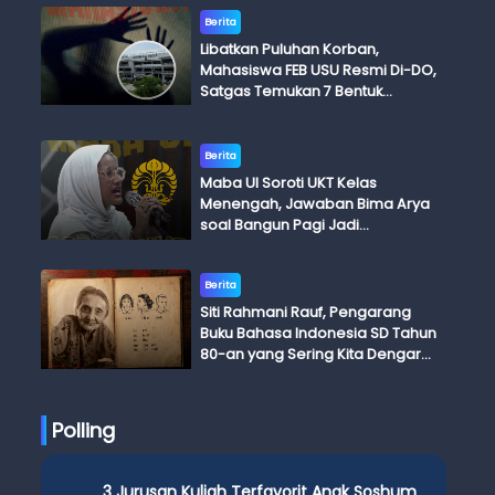
Berita
Libatkan Puluhan Korban,
Mahasiswa FEB USU Resmi Di-DO,
Satgas Temukan 7 Bentuk
Kekerasan Seksual
Berita
Maba UI Soroti UKT Kelas
Menengah, Jawaban Bima Arya
soal Bangun Pagi Jadi
Perdebatan
Berita
Siti Rahmani Rauf, Pengarang
Buku Bahasa Indonesia SD Tahun
80-an yang Sering Kita Dengar
dengan Ini Budi, Ini Bapak Budi, Ini
Adik Budi
Polling
3 Jurusan Kuliah Terfavorit Anak Soshum