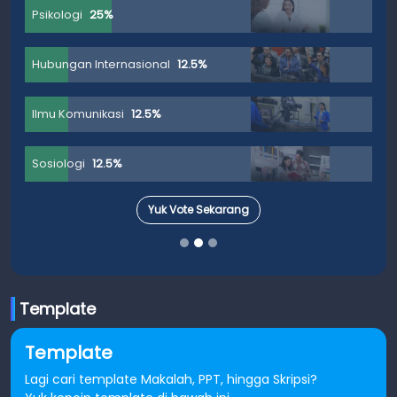
Psikologi
25%
Hubungan Internasional
12.5%
Ilmu Komunikasi
12.5%
Sosiologi
12.5%
Yuk Vote Sekarang
Template
Template
Lagi cari template Makalah, PPT, hingga Skripsi?