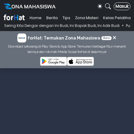
Masuk
Home
Berita
Tips
Zona Misteri
Kelas Pelatihan
•
ngar dengan Ini Budi, Ini Bapak Budi, Ini Adik Budi
Punya Tujuan De
×
forHat: Temukan Zona Mahasiswa
Baru
Download sekarang di Play Store & App Store. Temukan berbagai fitur menarik
lainnya dan nikmati Media Sosial forHat di dalamnya!