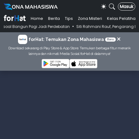
Masuk
Home
Berita
Tips
Zona Misteri
Kelas Pelatihan
•
gun Pagi Jadi Perdebatan
Siti Rahmani Rauf, Pengarang Buku Bahasa I
×
forHat: Temukan Zona Mahasiswa
Baru
Download sekarang di Play Store & App Store. Temukan berbagai fitur menarik
lainnya dan nikmati Media Sosial forHat di dalamnya!