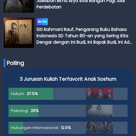
Jawaban Bima Arya soal Bangun Pagi Jadi
Perdebatan
Berita
Siti Rahmani Rauf, Pengarang Buku Bahasa
Indonesia SD Tahun 80-an yang Sering Kita
Dengar dengan Ini Budi, Ini Bapak Budi, Ini Adik
Budi
Polling
3 Jurusan Kuliah Terfavorit Anak Soshum
Hukum
37.5%
Psikologi
25%
Hubungan Internasional
12.5%