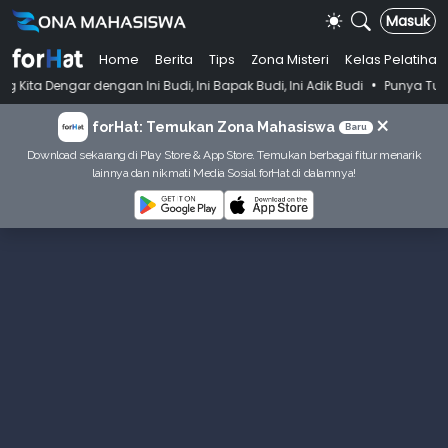
Masuk
Home
Berita
Tips
Zona Misteri
Kelas Pelatihan
•
an Ini Budi, Ini Bapak Budi, Ini Adik Budi
Punya Tujuan Dekatkan Ib
×
forHat: Temukan Zona Mahasiswa
Baru
Download sekarang di Play Store & App Store. Temukan berbagai fitur menarik
lainnya dan nikmati Media Sosial forHat di dalamnya!