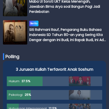
Maba UI Soroti UKT Kelas Menengah,
Jawaban Bima Arya soal Bangun Pagi Jadi
Perdebatan
Berita
Siti Rahmani Rauf, Pengarang Buku Bahasa
Indonesia SD Tahun 80-an yang Sering Kita
Dengar dengan Ini Budi, Ini Bapak Budi, Ini Adik
Budi
Polling
3 Jurusan Kuliah Terfavorit Anak Soshum
Hukum
37.5%
Psikologi
25%
Hubungan Internasional
12.5%