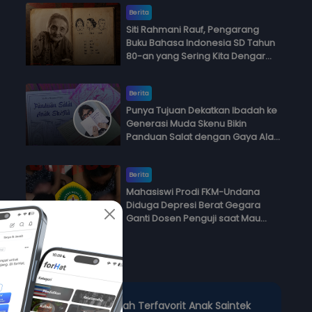
Berita
Siti Rahmani Rauf, Pengarang
Buku Bahasa Indonesia SD Tahun
80-an yang Sering Kita Dengar
dengan Ini Budi, Ini Bapak Budi, Ini
Adik Budi
Berita
Punya Tujuan Dekatkan Ibadah ke
Generasi Muda Skenu Bikin
Panduan Salat dengan Gaya Ala
Anak Skena
Berita
Mahasiswi Prodi FKM-Undana
Diduga Depresi Berat Gegara
Ganti Dosen Penguji saat Mau
Ujian Skripsi
Polling
rfavorit Anak Saintek
3 Jurusan Kuliah Terfavorit An