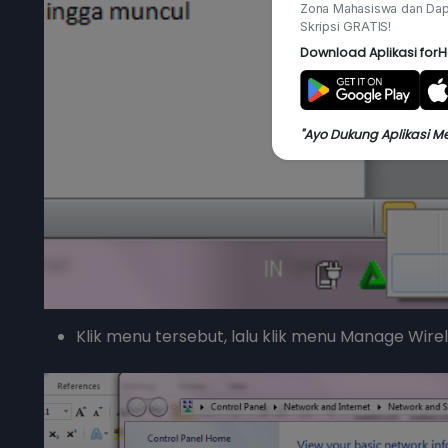
Zona Mahasiswa dan Dap
Skripsi GRATIS!
Download Aplikasi forH
"Ayo Dukung Aplikasi M
Klik menu tersebut, lalu klik menu Manage Wire