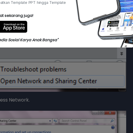
atkan Template PPT hingga Template
Kedokteran
83.33%
at sekarang juga!
Teknik Mesin
16.67%
Arsitektur
0%
edia Sosial Karya Anak Bangsa"
Astronomi
0%
Farmasi
0%
Yuk Vote
less Network.