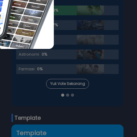
Hukum
37.5%
Psikologi
25%
Hubungan Internasional
12.5%
Ilmu Komunikasi
12.5%
Sosiologi
12.5%
 Sekarang
Yuk Vote Sekarang
Template
Template