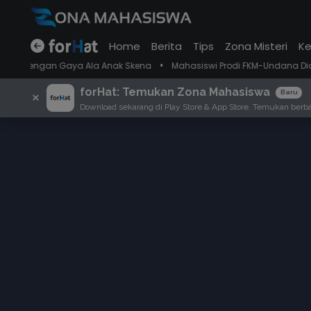
Home
Berita
Tips
Zona Misteri
Ke
•
n Gaya Ala Anak Skena
Mahasiswi Prodi FKM-Undana Diduga Depresi B
forHat: Temukan Zona Mahasiswa
×
Baru
Download sekarang di Play Store & App Store. Temukan berbag