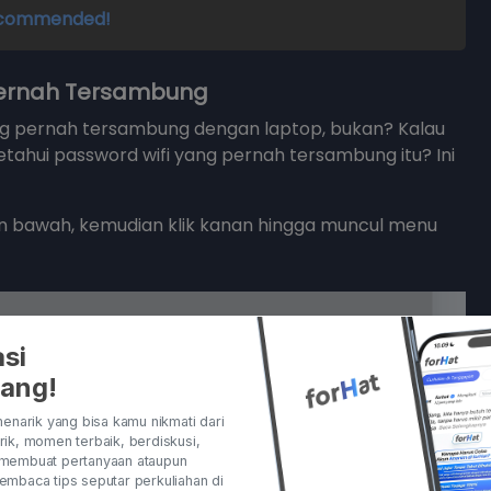
Recommended!
Pernah Tersambung
ng pernah tersambung dengan laptop, bukan? Kalau
tahui password wifi yang pernah tersambung itu? Ini
an bawah, kemudian klik kanan hingga muncul menu
si
rang!
enarik yang bisa kamu nikmati dari
ik, momen terbaik, berdiskusi,
membuat pertanyaan ataupun
3 Jurusan Kuliah Te
mbaca tips seputar perkuliahan di