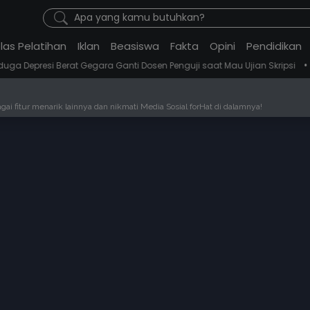
Apa yang kamu butuhkan?
las Pelatihan
Iklan
Beasiswa
Fakta
Opini
Pendidikan
•
erat Gegara Ganti Dosen Penguji saat Mau Ujian Skripsi
Seorang Wa
ai fitur menarik lainnya dan nikmati Media Sosial forHat di dalamnya!