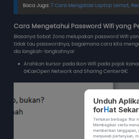
Baca Juga:
7 Cara Mengatasi Laptop Lemot, 
Cara Mengetahui Password Wifi yang 
Biasanya Sobat Zona melupakan password Wifi ya
tidak tau passwordnya, bagaimana cara kita menge
dia langkah-langkahnya!
Arahkan kursor pada ikon Wifi pada pojok kan
â€œOpen Network and Sharing Centerâ€
Unduh Aplika
H
for
at Seka
Temukan berbagai fitur m
Membagikan cerita menar
memberikan tanggapan, 
menjawab pertanyaan, me