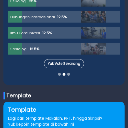
Psikologi
25%
Hubungan Internasional
12.5%
Ilmu Komunikasi
12.5%
Sosiologi
12.5%
Yuk Vote Sekarang
Template
Template
Lagi cari template Makalah, PPT, hingga Skripsi?
Yuk kepoin template di bawah ini