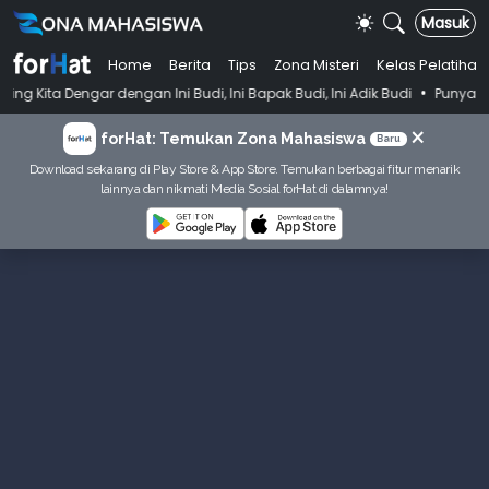
Masuk
Home
Berita
Tips
Zona Misteri
Kelas Pelatihan
•
gan Ini Budi, Ini Bapak Budi, Ini Adik Budi
Punya Tujuan Dekatkan 
×
forHat: Temukan Zona Mahasiswa
Baru
Download sekarang di Play Store & App Store. Temukan berbagai fitur menarik
lainnya dan nikmati Media Sosial forHat di dalamnya!