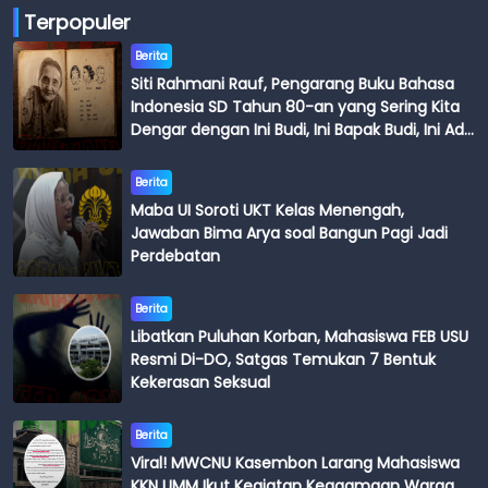
Terpopuler
Berita
Siti Rahmani Rauf, Pengarang Buku Bahasa
Indonesia SD Tahun 80-an yang Sering Kita
Dengar dengan Ini Budi, Ini Bapak Budi, Ini Adik
Budi
Berita
Maba UI Soroti UKT Kelas Menengah,
Jawaban Bima Arya soal Bangun Pagi Jadi
Perdebatan
Berita
Libatkan Puluhan Korban, Mahasiswa FEB USU
Resmi Di-DO, Satgas Temukan 7 Bentuk
Kekerasan Seksual
Berita
Viral! MWCNU Kasembon Larang Mahasiswa
KKN UMM Ikut Kegiatan Keagamaan Warga