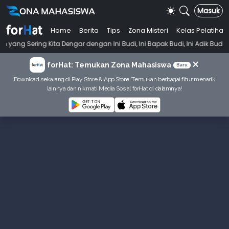
Masuk
Home
Berita
Tips
Zona Misteri
Kelas Pelatihan
•
 Kita Dengar dengan Ini Budi, Ini Bapak Budi, Ini Adik Budi
Punya T
×
forHat: Temukan Zona Mahasiswa
Baru
Download sekarang di Play Store & App Store. Temukan berbagai fitur menarik
lainnya dan nikmati Media Sosial forHat di dalamnya!