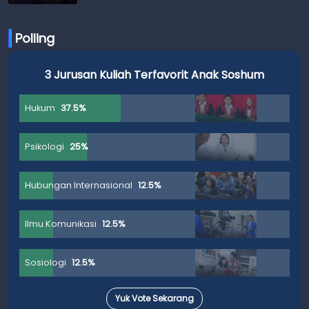
Polling
3 Jurusan Kuliah Terfavorit Anak Soshum
Hukum
37.5%
Psikologi
25%
Hubungan Internasional
12.5%
Ilmu Komunikasi
12.5%
Sosiologi
12.5%
Yuk Vote Sekarang