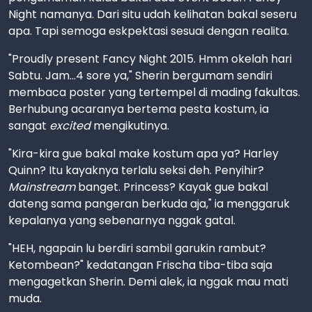
Night namanya. Dari situ udah kelihatan bakal seseru
apa. Tapi semoga eskpektasi sesuai dengan realita.
"Proudly present Fancy Night 2015. Hmm okelah hari
Sabtu. Jam...4 sore ya," Sherin bergumam sendiri
membaca poster yang tertempel di mading fakultas.
Berhubung acaranya bertema pesta kostum, ia
sangat
excited
mengikutinya.
"Kira-kira gue bakal make kostum apa ya? Harley
Quinn? Itu kayaknya terlalu seksi deh. Penyihir?
Mainstream
banget. Princess? Kayak gue bakal
dateng sama pangeran berkuda aja," ia menggaruk
kepalanya yang sebenarnya nggak gatal.
"HEH, ngapain lu berdiri sambil garukin rambut?
Ketombean?" kedatangan Frischa tiba-tiba saja
mengagetkan Sherin. Demi alek, ia nggak mau mati
muda.