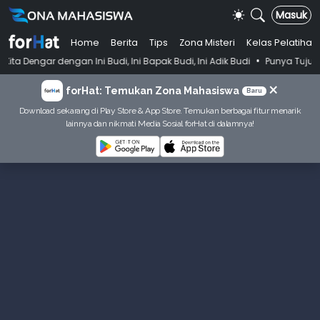
Masuk
Home
Berita
Tips
Zona Misteri
Kelas Pelatihan
•
an Ini Budi, Ini Bapak Budi, Ini Adik Budi
Punya Tujuan Dekatkan Ib
×
forHat: Temukan Zona Mahasiswa
Baru
Download sekarang di Play Store & App Store. Temukan berbagai fitur menarik
lainnya dan nikmati Media Sosial forHat di dalamnya!