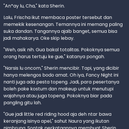
"An*ay lu, Cha," kata Sherin.
Lalu, Frischa ikut membaca poster tersebut dan
memekik kesenangan. Temannya ini memang paling
suka dandan. Tangannya ajaib banget, semua bisa
jadi mahakarya. Oke skip lebay.
"Weh, asik nih. Gua bakal totalitas. Pokoknya semua
orang harus tertuju ke gue," katanya pongah.
"Narsis lu oncom," Sherin mencibir. Tapi, yang dicibir
hanya melengos bodo amat. Oh iya, Fancy Night ini
nanti juga ada pesta topeng. Jadi, para pesertanya
boleh pake kostum dan makeup untuk menutupi
wajahnya atau juga topeng. Pokoknya biar pada
pangling gitu lah.
"Gue jadi little red riding hood aja deh ntar bawa
keranjang isinya apel," sahut Naura yang ikutan
nimbrung. Sontak perkataannya membuat Sherin