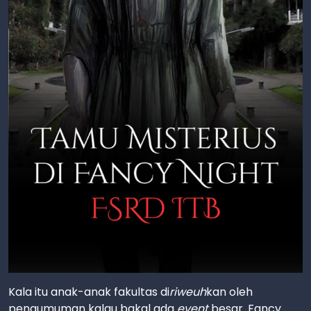
Kala itu anak-anak fakultas di
riweuh
kan oleh
pengumuman kalau bakal ada
event
besar. Fancy