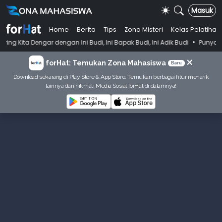
Masuk
Home
Berita
Tips
Zona Misteri
Kelas Pelatihan
•
engan Ini Budi, Ini Bapak Budi, Ini Adik Budi
Punya Tujuan Dekatkan
×
forHat: Temukan Zona Mahasiswa
Baru
Download sekarang di Play Store & App Store. Temukan berbagai fitur menarik
lainnya dan nikmati Media Sosial forHat di dalamnya!