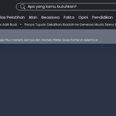
Apa yang kamu butuhkan?
las Pelatihan
Iklan
Beasiswa
Fakta
Opini
Pendidikan
Punya Tujuan Dekatkan Ibadah ke Generasi Muda Skenu Bikin Pandua
ai fitur menarik lainnya dan nikmati Media Sosial forHat di dalamnya!