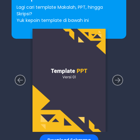
Lagi cari template Makalah, PPT, hingga
Skripsi?
Yuk kepoin template di bawah ini