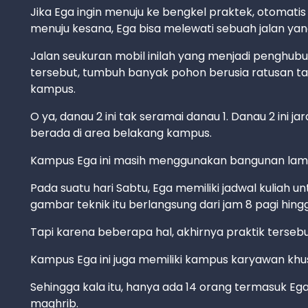
Jika Ega ingin menuju ke bengkel praktek, otomatis
menuju kesana, Ega bisa melewati sebuah jalan ya
Jalan seukuran mobil inilah yang menjadi penghubu
tersebut, tumbuh banyak pohon berusia ratusan ta
kampus.
O ya, danau 2 ini tak seramai danau 1. Danau 2 ini j
berada di area belakang kampus.
Kampus Ega ini masih menggunakan bangunan lama a
Pada suatu hari Sabtu, Ega memiliki jadwal kuliah u
gambar teknik itu berlangsung dari jam 8 pagi hingg
Tapi karena beberapa hal, akhirnya praktik terseb
Kampus Ega ini juga memiliki kampus karyawan khus
Sehingga kala itu, hanya ada 14 orang termasuk Eg
maghrib.