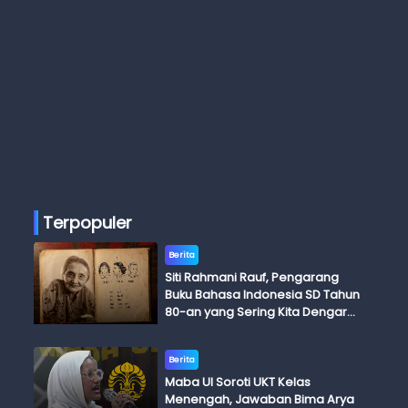
Terpopuler
Berita
Siti Rahmani Rauf, Pengarang
Buku Bahasa Indonesia SD Tahun
80-an yang Sering Kita Dengar
dengan Ini Budi, Ini Bapak Budi, Ini
Adik Budi
Berita
Maba UI Soroti UKT Kelas
Menengah, Jawaban Bima Arya