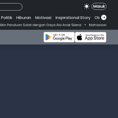
Masuk
Politik
Hiburan
Motivasi
Inspirational
.
Story
Olahraga
•
n Salat dengan Gaya Ala Anak Skena
Mahasiswi Prodi FKM-Undana Di