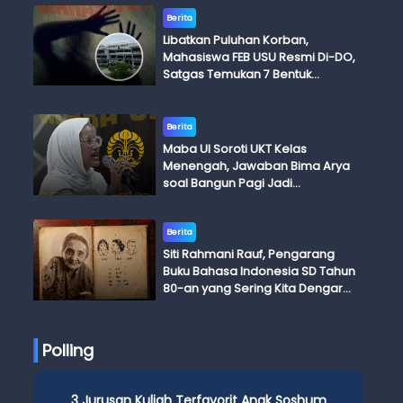
Berita
Libatkan Puluhan Korban,
Mahasiswa FEB USU Resmi Di-DO,
Satgas Temukan 7 Bentuk
Kekerasan Seksual
Berita
Maba UI Soroti UKT Kelas
Menengah, Jawaban Bima Arya
soal Bangun Pagi Jadi
Perdebatan
Berita
Siti Rahmani Rauf, Pengarang
Buku Bahasa Indonesia SD Tahun
80-an yang Sering Kita Dengar
dengan Ini Budi, Ini Bapak Budi, Ini
Adik Budi
Polling
3 Jurusan Kuliah Terfavorit Anak Soshum