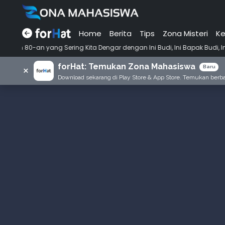
Home
Berita
Tips
Zona Misteri
Ke
•
ng Sering Kita Dengar dengan Ini Budi, Ini Bapak Budi, Ini Adik Budi
forHat: Temukan Zona Mahasiswa
×
Baru
Download sekarang di Play Store & App Store. Temukan berbag