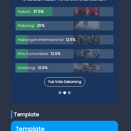
Hukum
37.5%
Psikologi
25%
Hubungan Internasional
12.5%
Ilmu Komunikasi
12.5%
Sosiologi
12.5%
Yuk Vote Sekarang
Template
Template