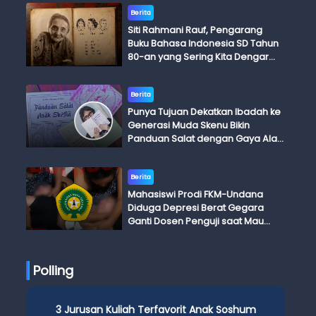
Berita
Siti Rahmani Rauf, Pengarang
Buku Bahasa Indonesia SD Tahun
80-an yang Sering Kita Dengar
dengan Ini Budi, Ini Bapak Budi, Ini
Adik Budi
Berita
Punya Tujuan Dekatkan Ibadah ke
Generasi Muda Skenu Bikin
Panduan Salat dengan Gaya Ala
Anak Skena
Berita
Mahasiswi Prodi FKM-Undana
Diduga Depresi Berat Gegara
Ganti Dosen Penguji saat Mau
Ujian Skripsi
Polling
3 Jurusan Kuliah Terfavorit Anak Soshum