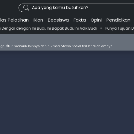
Apa yang kamu butuhkan?
las Pelatihan
Iklan
Beasiswa
Fakta
Opini
Pendidikan
•
di, Ini Bapak Budi, Ini Adik Budi
Punya Tujuan Dekatkan Ibadah ke
ai fitur menarik lainnya dan nikmati Media Sosial forHat di dalamnya!