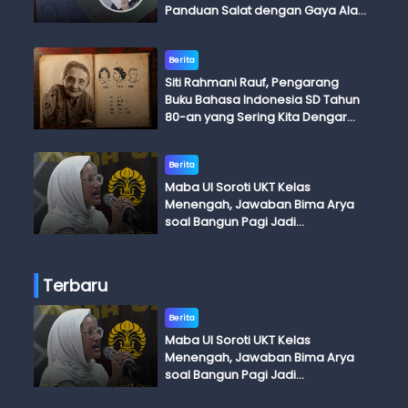
Panduan Salat dengan Gaya Ala
Anak Skena
Berita
Siti Rahmani Rauf, Pengarang
Buku Bahasa Indonesia SD Tahun
80-an yang Sering Kita Dengar
dengan Ini Budi, Ini Bapak Budi, Ini
Adik Budi
Berita
Maba UI Soroti UKT Kelas
Menengah, Jawaban Bima Arya
soal Bangun Pagi Jadi
Perdebatan
Terbaru
Berita
Maba UI Soroti UKT Kelas
Menengah, Jawaban Bima Arya
soal Bangun Pagi Jadi
Perdebatan