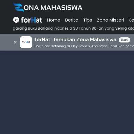
Home
Berita
Tips
Zona Misteri
Ke
 Bahasa Indonesia SD Tahun 80-an yang Sering Kita Dengar dengan Ini Bu
forHat: Temukan Zona Mahasiswa
×
Baru
Download sekarang di Play Store & App Store. Temukan berbag