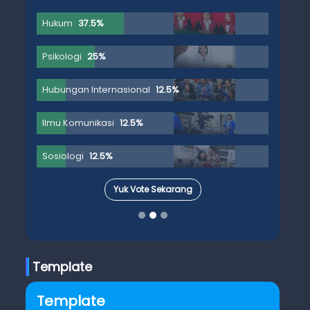
Hukum
37.5%
Psikologi
25%
Hubungan Internasional
12.5%
Ilmu Komunikasi
12.5%
Sosiologi
12.5%
Yuk Vote Sekarang
Template
Template