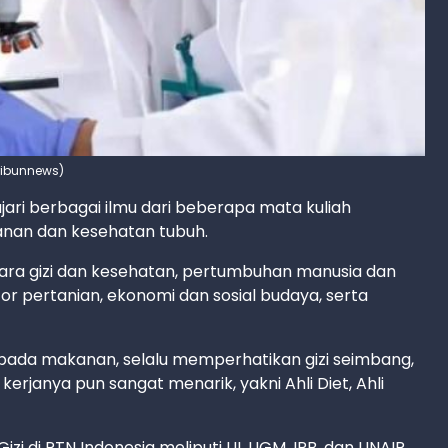
tribunnews)
jari berbagai ilmu dari beberapa mata kuliah
nan dan kesehatan tubuh.
tara gizi dan kesehatan, pertumbuhan manusia dan
or pertanian, ekonomi dan sosial budaya, serta
i pada makanan, selalu memperhatikan gizi seimbang,
erjanya pun sangat menarik, yakni Ahli Diet, Ahli
 di PTN Indonesia meliputi UI, UGM, IPB, dan UNAIR.