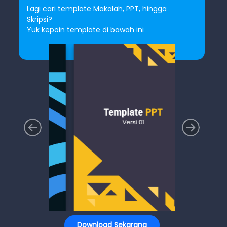
Lagi cari template Makalah, PPT, hingga
Skripsi?
Yuk kepoin template di bawah ini
Download Sekarang