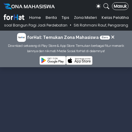
Masuk
Home
Berita
Tips
Zona Misteri
Kelas Pelatihan
•
n Pagi Jadi Perdebatan
Siti Rahmani Rauf, Pengarang Buku Bahasa Ind
×
forHat: Temukan Zona Mahasiswa
Baru
Download sekarang di Play Store & App Store. Temukan berbagai fitur menarik
lainnya dan nikmati Media Sosial forHat di dalamnya!