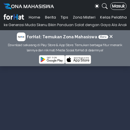
Masuk
Home
Berita
Tips
Zona Misteri
Kelas Pelatihan
•
erasi Muda Skenu Bikin Panduan Salat dengan Gaya Ala Anak Skena
×
forHat: Temukan Zona Mahasiswa
Baru
Download sekarang di Play Store & App Store. Temukan berbagai fitur menarik
lainnya dan nikmati Media Sosial forHat di dalamnya!