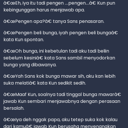
â€œEh, iya itu tadi pengen ....pengen....â€ Kun pun
kebingunggan harus menjawab apa.
â€œPengen apa?â€ tanya Sans penasaran.
â€œPengen beli bunga, iyah pengen beli bungaâ€
kata Kun spontan.
â€œOh bunga, ini kebetulan tadi aku tadi beliin
sebelum kesiniâ€ kata Sans sambil menyodorkan
bunga yang dibawanya.
â€œYah Sans kok bunga mawar sih, aku kan lebih
suka melatiâ€ kata Kun sedikit sedih.
â€œMaaf Kun, soalnya tadi tinggal bunga mawarâ€
jawab Kun sembari menjawabnya dengan perasaan
bersalah.
â€œIya deh nggak papa, aku tetep suka kok kalau
dari kamuâ€ jawab Kun berusaha menyenangkan