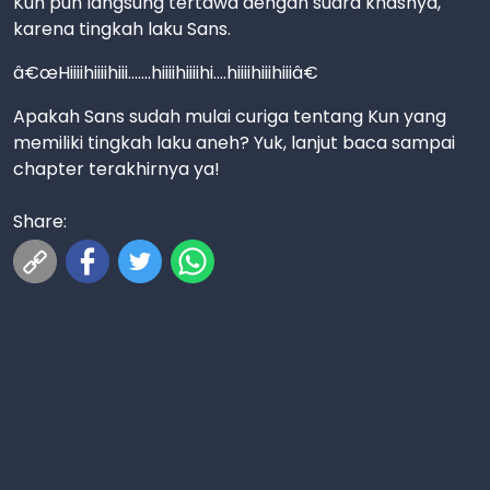
Kun pun langsung tertawa dengan suara khasnya,
karena tingkah laku Sans.
â€œHiiiihiiiihiii.......hiiiihiiiihi....hiiiihiiihiiiâ€
Apakah Sans sudah mulai curiga tentang Kun yang
memiliki tingkah laku aneh? Yuk, lanjut baca sampai
chapter terakhirnya ya!
Share: