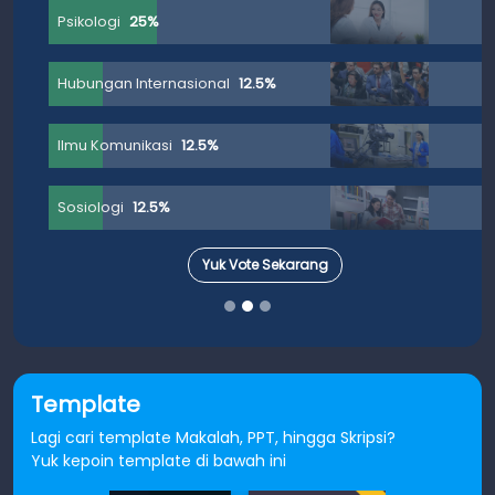
Psikologi
25%
Hubungan Internasional
12.5%
Ilmu Komunikasi
12.5%
Sosiologi
12.5%
Yuk Vote Sekarang
Template
Lagi cari template Makalah, PPT, hingga Skripsi?
Yuk kepoin template di bawah ini