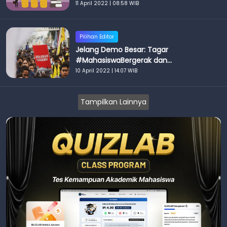
Persyaratannya
11 April 2022 | 08:58 WIB
Pilihan Editor
Jelang Demo Besar: Tagar
#MahasiswaBergerak dan
#SayaBersamaJokowi Tuai Pro Kontra
10 April 2022 | 14:07 WIB
Tampilkan Lainnya