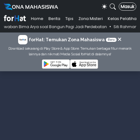
Masuk
Home
Berita
Tips
Zona Misteri
Kelas Pelatihan
•
waban Bima Arya soal Bangun Pagi Jadi Perdebatan
Siti Rahmani Rauf
×
forHat: Temukan Zona Mahasiswa
Baru
Download sekarang di Play Store & App Store. Temukan berbagai fitur menarik
lainnya dan nikmati Media Sosial forHat di dalamnya!