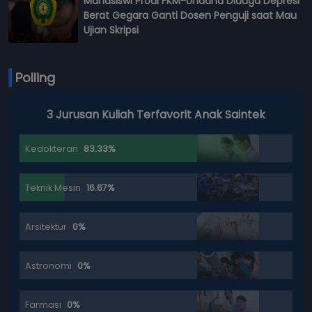
Mahasiswi Prodi FKM-Undana Diduga Depresi
Berat Gegara Ganti Dosen Penguji saat Mau
Ujian Skripsi
Polling
3 Jurusan Kuliah Terfavorit Anak Saintek
Kedokteran
83.33%
Teknik Mesin
16.67%
Arsitektur
0%
Astronomi
0%
Farmasi
0%