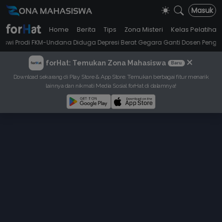
Masuk
Home
Berita
Tips
Zona Misteri
Kelas Pelatihan
KM-Undana Diduga Depresi Berat Gegara Ganti Dosen Penguji saat Mau Uji
×
forHat: Temukan Zona Mahasiswa
Baru
Download sekarang di Play Store & App Store. Temukan berbagai fitur menarik
lainnya dan nikmati Media Sosial forHat di dalamnya!