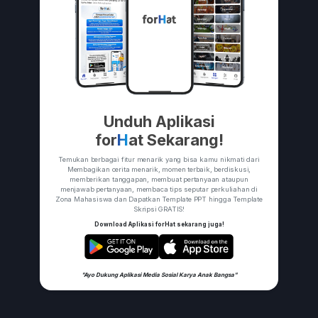
Unduh Aplikasi
for
H
at Sekarang!
Temukan berbagai fitur menarik yang bisa kamu nikmati dari
Membagikan cerita menarik, momen terbaik, berdiskusi,
memberikan tanggapan, membuat pertanyaan ataupun
menjawab pertanyaan, membaca tips seputar perkuliahan di
Zona Mahasiswa dan Dapatkan Template PPT hingga Template
Skripsi GRATIS!
Download Aplikasi forHat sekarang juga!
"Ayo Dukung Aplikasi Media Sosial Karya Anak Bangsa"