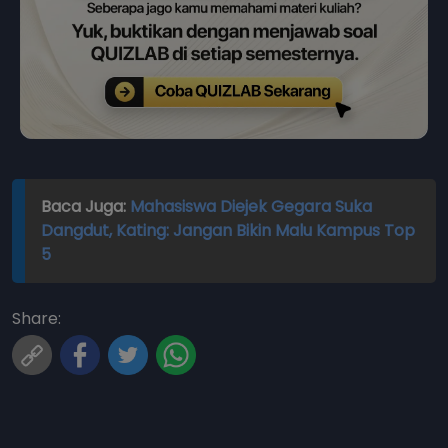
Baca Juga:
Mahasiswa Diejek Gegara Suka
Dangdut, Kating: Jangan Bikin Malu Kampus Top
5
Share: