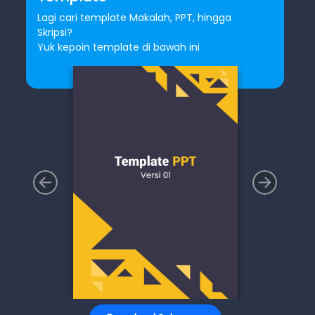
Lagi cari template Makalah, PPT, hingga
Skripsi?
Yuk kepoin template di bawah ini