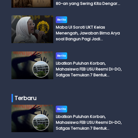
80-an yang Sering Kita Dengar
dengan Ini Budi, Ini Bapak Budi, Ini
Adik Budi
Berita
Maba UI Soroti UKT Kelas
Menengah, Jawaban Bima Arya
soal Bangun Pagi Jadi
Perdebatan
Berita
Libatkan Puluhan Korban,
Mahasiswa FEB USU Resmi Di-DO,
Satgas Temukan 7 Bentuk
Kekerasan Seksual
Terbaru
Berita
Libatkan Puluhan Korban,
Mahasiswa FEB USU Resmi Di-DO,
Satgas Temukan 7 Bentuk
Kekerasan Seksual