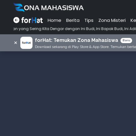
Home
Berita
Tips
Zona Misteri
Ke
•
ng Kita Dengar dengan Ini Budi, Ini Bapak Budi, Ini Adik Budi
Punya
forHat: Temukan Zona Mahasiswa
×
Baru
Download sekarang di Play Store & App Store. Temukan berbag