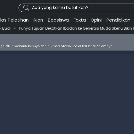
Apa yang kamu butuhkan?
las Pelatihan
Iklan
Beasiswa
Fakta
Opini
Pendidikan
 Tujuan Dekatkan Ibadah ke Generasi Muda Skenu Bikin Panduan Salat
ai fitur menarik lainnya dan nikmati Media Sosial forHat di dalamnya!