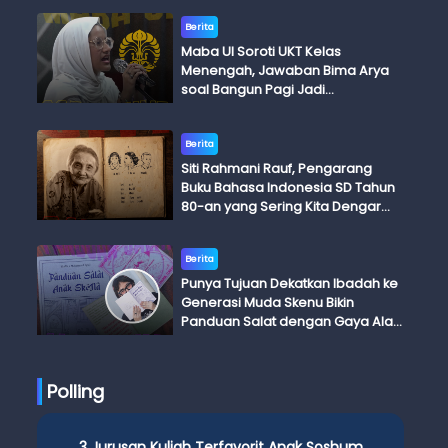
Berita
Maba UI Soroti UKT Kelas
Menengah, Jawaban Bima Arya
soal Bangun Pagi Jadi
Perdebatan
Berita
Siti Rahmani Rauf, Pengarang
Buku Bahasa Indonesia SD Tahun
80-an yang Sering Kita Dengar
dengan Ini Budi, Ini Bapak Budi, Ini
Adik Budi
Berita
Punya Tujuan Dekatkan Ibadah ke
Generasi Muda Skenu Bikin
Panduan Salat dengan Gaya Ala
Anak Skena
Polling
3 Jurusan Kuliah Terfavorit Anak Soshum