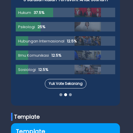
Hukum
37.5%
Psikologi
25%
Hubungan Internasional
12.5%
Ilmu Komunikasi
12.5%
Sosiologi
12.5%
Yuk Vote Sekarang
Template
Template