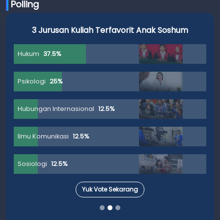
Polling
3 Jurusan Kuliah Terfavorit Anak Soshum
Hukum
37.5%
Psikologi
25%
Hubungan Internasional
12.5%
Ilmu Komunikasi
12.5%
Sosiologi
12.5%
Yuk Vote Sekarang