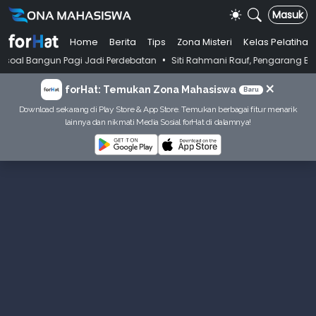
Masuk
Home
Berita
Tips
Zona Misteri
Kelas Pelatihan
•
Pagi Jadi Perdebatan
Siti Rahmani Rauf, Pengarang Buku Bahasa Indon
×
forHat: Temukan Zona Mahasiswa
Baru
Download sekarang di Play Store & App Store. Temukan berbagai fitur menarik
lainnya dan nikmati Media Sosial forHat di dalamnya!