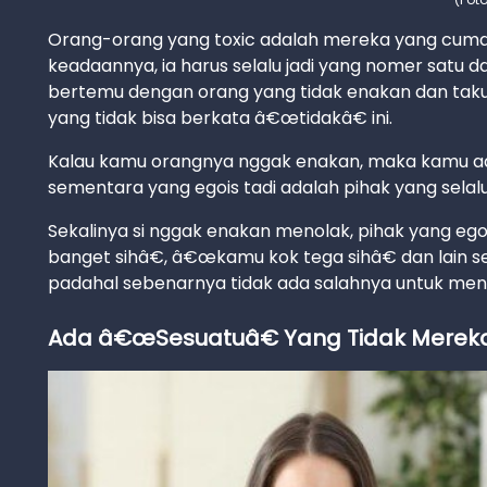
Orang-orang yang toxic adalah mereka yang cuma 
keadaannya, ia harus selalu jadi yang nomer satu dan
bertemu dengan orang yang tidak enakan dan taku
yang tidak bisa berkata â€œtidakâ€ ini.
Kalau kamu orangnya nggak enakan, maka kamu ad
sementara yang egois tadi adalah pihak yang sela
Sekalinya si nggak enakan menolak, pihak yang e
banget sihâ€, â€œkamu kok tega sihâ€ dan lain
padahal sebenarnya tidak ada salahnya untuk meno
Ada â€œSesuatuâ€ Yang Tidak Mereka 