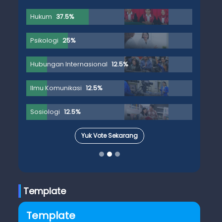
Hukum
37.5%
Psikologi
25%
Hubungan Internasional
12.5%
Ilmu Komunikasi
12.5%
Sosiologi
12.5%
Yuk Vote Sekarang
Template
Template