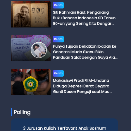
Berita
Siti Rahmani Rauf, Pengarang
Buku Bahasa Indonesia SD Tahun
80-an yang Sering Kita Dengar
dengan Ini Budi, Ini Bapak Budi, Ini
Adik Budi
Berita
Punya Tujuan Dekatkan Ibadah ke
Generasi Muda Skenu Bikin
Panduan Salat dengan Gaya Ala
Anak Skena
Berita
Mahasiswi Prodi FKM-Undana
Diduga Depresi Berat Gegara
Ganti Dosen Penguji saat Mau
Ujian Skripsi
Polling
3 Jurusan Kuliah Terfavorit Anak Soshum