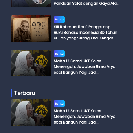
Panduan Salat dengan Gaya Ala
Anak Skena
Berita
Siti Rahmani Rauf, Pengarang
Buku Bahasa Indonesia SD Tahun
80-an yang Sering Kita Dengar
dengan Ini Budi, Ini Bapak Budi, Ini
Adik Budi
Berita
Maba UI Soroti UKT Kelas
Menengah, Jawaban Bima Arya
soal Bangun Pagi Jadi
Perdebatan
Terbaru
Berita
Maba UI Soroti UKT Kelas
Menengah, Jawaban Bima Arya
soal Bangun Pagi Jadi
Perdebatan