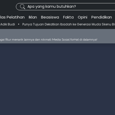
Apa yang kamu butuhkan?
las Pelatihan
Iklan
Beasiswa
Fakta
Opini
Pendidikan
a Tujuan Dekatkan Ibadah ke Generasi Muda Skenu Bikin Panduan Sala
ai fitur menarik lainnya dan nikmati Media Sosial forHat di dalamnya!