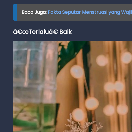
Baca Juga:
Fakta Seputar Menstruasi yang Waji
â€œTerlaluâ€ Baik