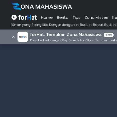
Home
Berita
Tips
Zona Misteri
Ke
•
ing Kita Dengar dengan Ini Budi, Ini Bapak Budi, Ini Adik Budi
Puny
forHat: Temukan Zona Mahasiswa
×
Baru
Download sekarang di Play Store & App Store. Temukan berbag