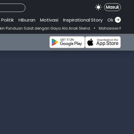
Masuk
Politik
Hiburan
Motivasi
Inspirational
.
Story
Olahraga
•
t dengan Gaya Ala Anak Skena
Mahasiswi Prodi FKM-Undana Diduga D