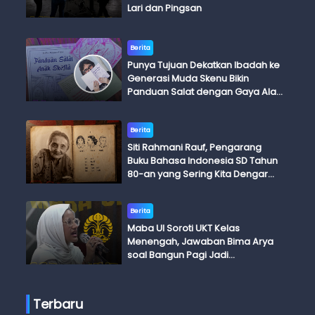
Lari dan Pingsan
Berita
Punya Tujuan Dekatkan Ibadah ke
Generasi Muda Skenu Bikin
Panduan Salat dengan Gaya Ala
Anak Skena
Berita
Siti Rahmani Rauf, Pengarang
Buku Bahasa Indonesia SD Tahun
80-an yang Sering Kita Dengar
dengan Ini Budi, Ini Bapak Budi, Ini
Adik Budi
Berita
Maba UI Soroti UKT Kelas
Menengah, Jawaban Bima Arya
soal Bangun Pagi Jadi
Perdebatan
Terbaru