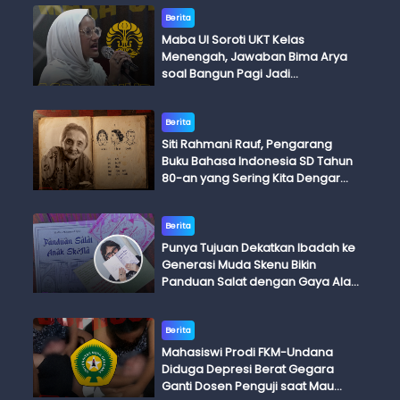
Berita
Maba UI Soroti UKT Kelas
Menengah, Jawaban Bima Arya
soal Bangun Pagi Jadi
Perdebatan
Berita
Siti Rahmani Rauf, Pengarang
Buku Bahasa Indonesia SD Tahun
80-an yang Sering Kita Dengar
dengan Ini Budi, Ini Bapak Budi, Ini
Adik Budi
Berita
Punya Tujuan Dekatkan Ibadah ke
Generasi Muda Skenu Bikin
Panduan Salat dengan Gaya Ala
Anak Skena
Berita
Mahasiswi Prodi FKM-Undana
Diduga Depresi Berat Gegara
Ganti Dosen Penguji saat Mau