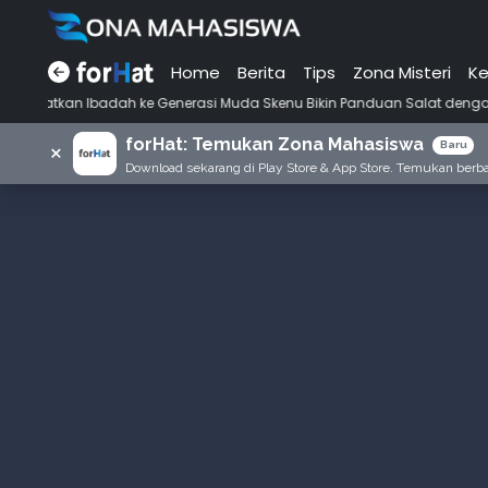
Home
Berita
Tips
Zona Misteri
Ke
ke Generasi Muda Skenu Bikin Panduan Salat dengan Gaya Ala Anak Sk
forHat: Temukan Zona Mahasiswa
×
Baru
Download sekarang di Play Store & App Store. Temukan berbag