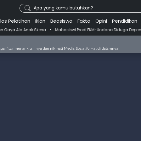
Apa yang kamu butuhkan?
las Pelatihan
Iklan
Beasiswa
Fakta
Opini
Pendidikan
•
ena
Mahasiswi Prodi FKM-Undana Diduga Depresi Berat Gegara Ganti D
ai fitur menarik lainnya dan nikmati Media Sosial forHat di dalamnya!