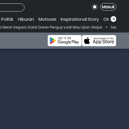
Masuk
Politik
Hiburan
Motivasi
Inspirational
.
Story
Olahraga
•
osen Penguji saat Mau Ujian Skripsi
Seorang Wanita Meninggal Usai