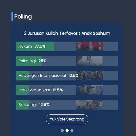
Ujian Skripsi
Polling
3 Jurusan Kuliah Terfavorit Anak Soshum
Hukum
37.5%
Psikologi
25%
Hubungan Internasional
12.5%
Ilmu Komunikasi
12.5%
Sosiologi
12.5%
Yuk Vote Sekarang