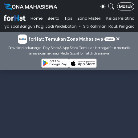
Masuk
Home
Berita
Tips
Zona Misteri
Kelas Pelatihan
•
Bangun Pagi Jadi Perdebatan
Siti Rahmani Rauf, Pengarang Buku Baha
×
forHat: Temukan Zona Mahasiswa
Baru
Download sekarang di Play Store & App Store. Temukan berbagai fitur menarik
lainnya dan nikmati Media Sosial forHat di dalamnya!