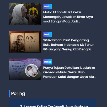
Berita
Maba UI Soroti UKT Kelas
Menengah, Jawaban Bima Arya
soal Bangun Pagi Jadi
Perdebatan
Berita
Siti Rahmani Rauf, Pengarang
Buku Bahasa Indonesia SD Tahun
80-an yang Sering Kita Dengar
dengan Ini Budi, Ini Bapak Budi, Ini
Adik Budi
Berita
Punya Tujuan Dekatkan Ibadah ke
Generasi Muda Skenu Bikin
Panduan Salat dengan Gaya Ala
Anak Skena
Polling
3 Jurusan Kuliah Terfavorit Anak Soshum