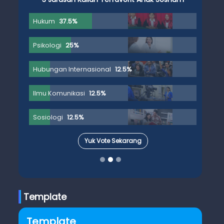
Hukum
37.5%
Psikologi
25%
Hubungan Internasional
12.5%
Ilmu Komunikasi
12.5%
Sosiologi
12.5%
Yuk Vote Sekarang
Template
Template