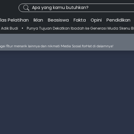
Apa yang kamu butuhkan?
las Pelatihan
Iklan
Beasiswa
Fakta
Opini
Pendidikan
 Tujuan Dekatkan Ibadah ke Generasi Muda Skenu Bikin Panduan Salat 
ai fitur menarik lainnya dan nikmati Media Sosial forHat di dalamnya!