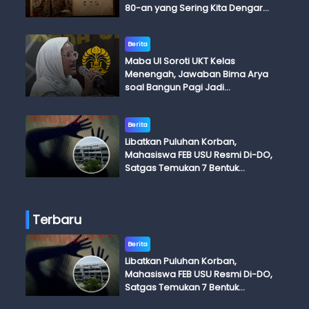
80-an yang Sering Kita Dengar
dengan Ini Budi, Ini Bapak Budi, Ini
Adik Budi
Berita
Maba UI Soroti UKT Kelas
Menengah, Jawaban Bima Arya
soal Bangun Pagi Jadi
Perdebatan
Berita
Libatkan Puluhan Korban,
Mahasiswa FEB USU Resmi Di-DO,
Satgas Temukan 7 Bentuk
Kekerasan Seksual
Terbaru
Berita
Libatkan Puluhan Korban,
Mahasiswa FEB USU Resmi Di-DO,
Satgas Temukan 7 Bentuk
Kekerasan Seksual