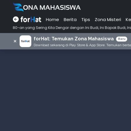
Home
Berita
Tips
Zona Misteri
Ke
•
g Kita Dengar dengan Ini Budi, Ini Bapak Budi, Ini Adik Budi
Punya
forHat: Temukan Zona Mahasiswa
×
Baru
Download sekarang di Play Store & App Store. Temukan berbag