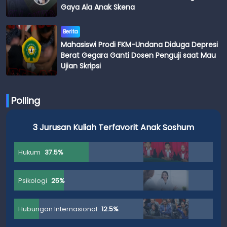
Gaya Ala Anak Skena
Berita
Mahasiswi Prodi FKM-Undana Diduga Depresi
Berat Gegara Ganti Dosen Penguji saat Mau
Ujian Skripsi
Polling
3 Jurusan Kuliah Terfavorit Anak Soshum
Hukum
37.5%
Psikologi
25%
Hubungan Internasional
12.5%