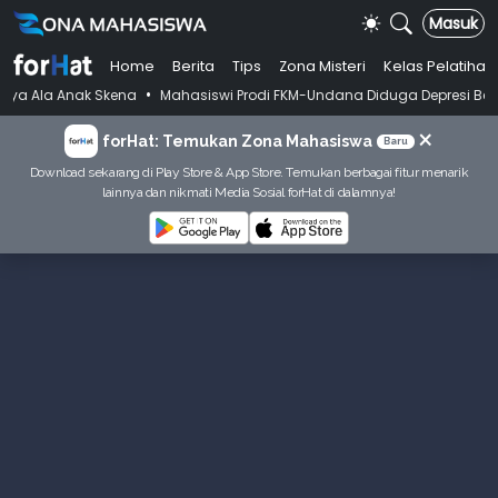
Masuk
Home
Berita
Tips
Zona Misteri
Kelas Pelatihan
•
k Skena
Mahasiswi Prodi FKM-Undana Diduga Depresi Berat Gegara Gan
×
forHat: Temukan Zona Mahasiswa
Baru
Download sekarang di Play Store & App Store. Temukan berbagai fitur menarik
lainnya dan nikmati Media Sosial forHat di dalamnya!