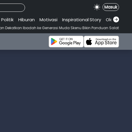
Masuk
Politik
Hiburan
Motivasi
Inspirational
.
Story
Olahraga
adah ke Generasi Muda Skenu Bikin Panduan Salat dengan Gaya Ala An