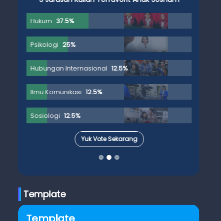
Hukum
37.5%
Psikologi
25%
Hubungan Internasional
12.5%
Ilmu Komunikasi
12.5%
Sosiologi
12.5%
Yuk Vote Sekarang
Template
Template