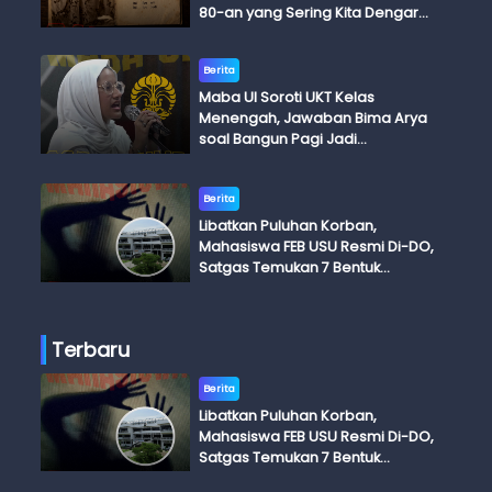
80-an yang Sering Kita Dengar
dengan Ini Budi, Ini Bapak Budi, Ini
Adik Budi
Berita
Maba UI Soroti UKT Kelas
Menengah, Jawaban Bima Arya
soal Bangun Pagi Jadi
Perdebatan
Berita
Libatkan Puluhan Korban,
Mahasiswa FEB USU Resmi Di-DO,
Satgas Temukan 7 Bentuk
Kekerasan Seksual
Terbaru
Berita
Libatkan Puluhan Korban,
Mahasiswa FEB USU Resmi Di-DO,
Satgas Temukan 7 Bentuk
Kekerasan Seksual