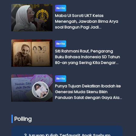
Berita
Maba UI Soroti UKT Kelas
Menengah, Jawaban Bima Arya
soal Bangun Pagi Jadi
Perdebatan
Berita
Siti Rahmani Rauf, Pengarang
Buku Bahasa Indonesia SD Tahun
80-an yang Sering Kita Dengar
dengan Ini Budi, Ini Bapak Budi, Ini
Adik Budi
Berita
Punya Tujuan Dekatkan Ibadah ke
Generasi Muda Skenu Bikin
Panduan Salat dengan Gaya Ala
Anak Skena
Polling
3 Jurusan Kuliah Terfavorit Anak Soshum