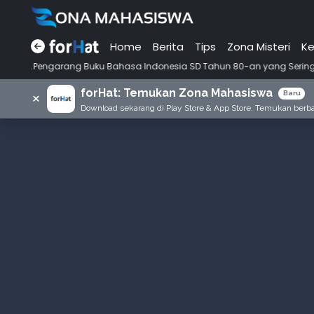
Home
Berita
Tips
Zona Misteri
Ke
ang Buku Bahasa Indonesia SD Tahun 80-an yang Sering Kita Dengar denga
forHat: Temukan Zona Mahasiswa
×
Baru
Download sekarang di Play Store & App Store. Temukan berbag