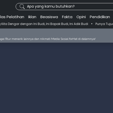
Apa yang kamu butuhkan?
las Pelatihan
Iklan
Beasiswa
Fakta
Opini
Pendidikan
•
n Ini Budi, Ini Bapak Budi, Ini Adik Budi
Punya Tujuan Dekatkan Ib
ai fitur menarik lainnya dan nikmati Media Sosial forHat di dalamnya!