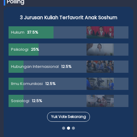
Polling
3 Jurusan Kuliah Terfavorit Anak Soshum
Hukum
37.5%
Psikologi
25%
Hubungan Internasional
12.5%
Ilmu Komunikasi
12.5%
Sosiologi
12.5%
Yuk Vote Sekarang