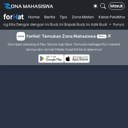
Masuk
Home
Berita
Tips
Zona Misteri
Kelas Pelatihan
•
dengan Ini Budi, Ini Bapak Budi, Ini Adik Budi
Punya Tujuan Dekatka
×
forHat: Temukan Zona Mahasiswa
Baru
Download sekarang di Play Store & App Store. Temukan berbagai fitur menarik
lainnya dan nikmati Media Sosial forHat di dalamnya!