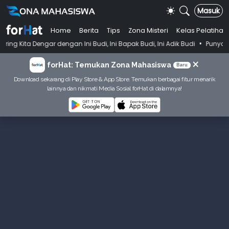
Masuk
Home
Berita
Tips
Zona Misteri
Kelas Pelatihan
•
ar dengan Ini Budi, Ini Bapak Budi, Ini Adik Budi
Punya Tujuan Deka
×
forHat: Temukan Zona Mahasiswa
Baru
Download sekarang di Play Store & App Store. Temukan berbagai fitur menarik
lainnya dan nikmati Media Sosial forHat di dalamnya!