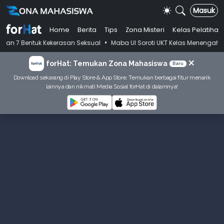
Masuk
Home
Berita
Tips
Zona Misteri
Kelas Pelatihan
•
k Kekerasan Seksual
Maba UI Soroti UKT Kelas Menengah, Jawaban Bi
×
forHat: Temukan Zona Mahasiswa
Baru
Download sekarang di Play Store & App Store. Temukan berbagai fitur menarik
lainnya dan nikmati Media Sosial forHat di dalamnya!