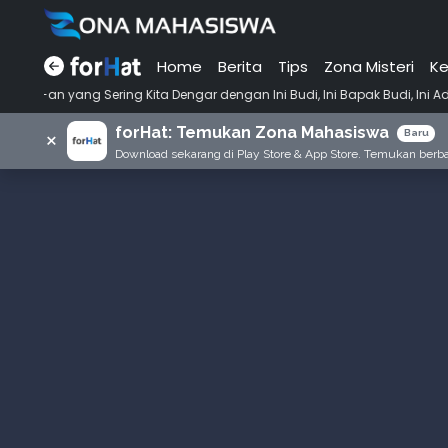
Home
Berita
Tips
Zona Misteri
Ke
•
ng Kita Dengar dengan Ini Budi, Ini Bapak Budi, Ini Adik Budi
Punya
forHat: Temukan Zona Mahasiswa
×
Baru
Download sekarang di Play Store & App Store. Temukan berbag