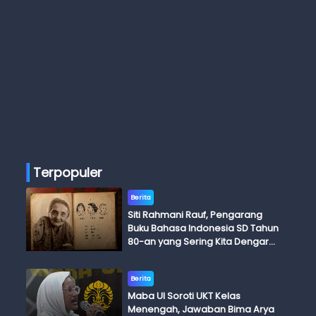
Terpopuler
Berita
Siti Rahmani Rauf, Pengarang
Buku Bahasa Indonesia SD Tahun
80-an yang Sering Kita Dengar
dengan Ini Budi, Ini Bapak Budi, Ini
Adik Budi
Berita
Maba UI Soroti UKT Kelas
Menengah, Jawaban Bima Arya