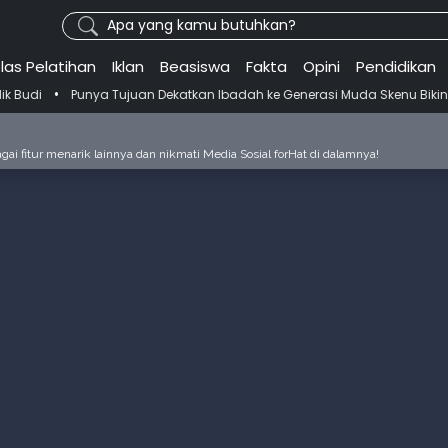
Apa yang kamu butuhkan?
las Pelatihan
Iklan
Beasiswa
Fakta
Opini
Pendidikan
 Tujuan Dekatkan Ibadah ke Generasi Muda Skenu Bikin Panduan Salat
ai fitur menarik lainnya dan nikmati Media Sosial forHat di dalamnya!