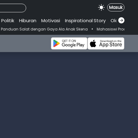
Masuk
Politik
Hiburan
Motivasi
Inspirational
.
Story
Olahraga
•
 dengan Gaya Ala Anak Skena
Mahasiswi Prodi FKM-Undana Diduga Dep