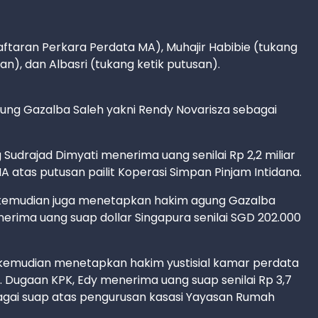
ftaran Perkara Perdata MA), Muhajir Habibie (tukang
an), dan Albasri (tukang ketik putusan).
gung Gazalba Saleh yakni Rendy Novarisza sebagai
g Sudrajad Dimyati menerima uang senilai Rp 2,2 miliar
atas putusan pailit Koperasi Simpan Pinjam Intidana.
K kemudian juga menetapkan hakim agung Gazalba
erima uang suap dollar Singapura senilai SGD 202.000
kemudian menetapkan hakim yustisial kamar perdata
 Dugaan KPK, Edy menerima uang suap senilai Rp 3,7
bagai suap atas pengurusan kasasi Yayasan Rumah