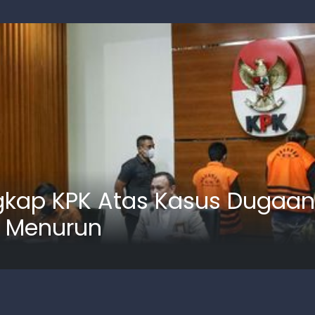
kap KPK Atas Kasus Dugaan 
 Menurun