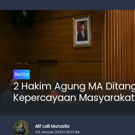
Berita
2 Hakim Agung MA Ditang
Kepercayaan Masyarakat
Alif Laili Munazila
03 Januari 2023 | 16:37:44