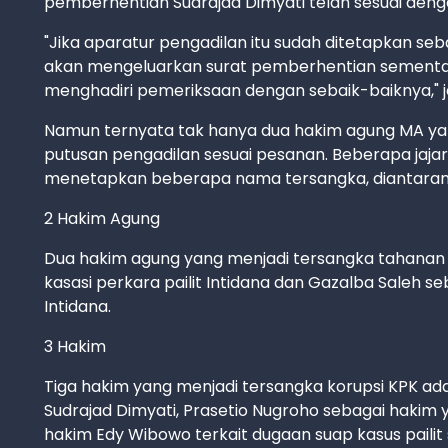
pemberhentian Sudrajad Dimyati telah sesuai deng
"Jika aparatur pengadilan itu sudah ditetapkan s
akan mengeluarkan surat pemberhentian sementara
menghadiri pemeriksaan dengan sebaik-baiknya," je
Namun ternyata tak hanya dua hakim agung MA yan
putusan pengadilan sesuai pesanan. Beberapa jajara
menetapkan beberapa nama tersangka, diantaran
2 Hakim Agung
Dua hakim agung yang menjadi tersangka tahanan 
kasasi perkara pailit Intidana dan Gazalba Saleh s
Intidana.
3 Hakim
Tiga hakim yang menjadi tersangka korupsi KPK adal
Sudrajad Dimyati, Prasetio Nugroho sebagai hakim yu
hakim Edy Wibowo terkait dugaan suap kasus pailit