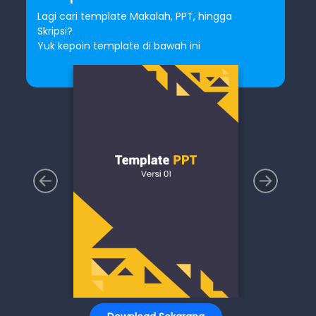
Lagi cari template Makalah, PPT, hingga
Skripsi?
Yuk kepoin template di bawah ini