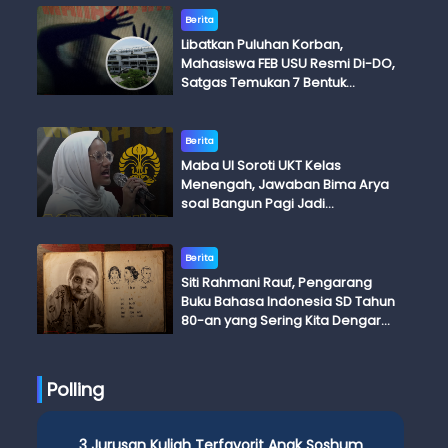
Berita
Libatkan Puluhan Korban,
Mahasiswa FEB USU Resmi Di-DO,
Satgas Temukan 7 Bentuk
Kekerasan Seksual
Berita
Maba UI Soroti UKT Kelas
Menengah, Jawaban Bima Arya
soal Bangun Pagi Jadi
Perdebatan
Berita
Siti Rahmani Rauf, Pengarang
Buku Bahasa Indonesia SD Tahun
80-an yang Sering Kita Dengar
dengan Ini Budi, Ini Bapak Budi, Ini
Adik Budi
Polling
3 Jurusan Kuliah Terfavorit Anak Soshum