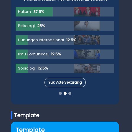
Hukum
37.5%
Psikologi
25%
Hubungan Internasional
12.5%
Ilmu Komunikasi
12.5%
Sosiologi
12.5%
Yuk Vote Sekarang
Template
Template