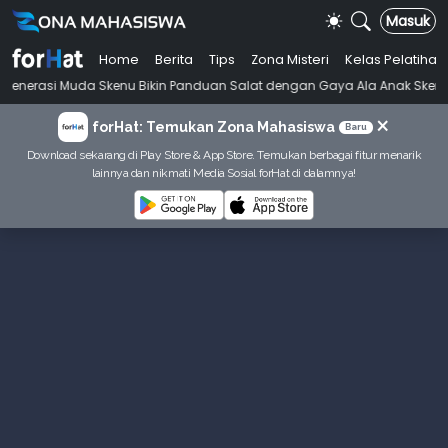
Masuk
Home
Berita
Tips
Zona Misteri
Kelas Pelatihan
•
 Skenu Bikin Panduan Salat dengan Gaya Ala Anak Skena
Mahasiswi P
×
forHat: Temukan Zona Mahasiswa
Baru
Download sekarang di Play Store & App Store. Temukan berbagai fitur menarik
lainnya dan nikmati Media Sosial forHat di dalamnya!