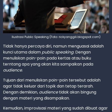
Ilustrasi Public Speaking (Foto: rickyanggili.blogspot.com)
Tidak hanya percaya diri, namun menguasai adalah
kunci utama dalam
public speaking
. Dengan
menuliskan poin-poin pada kertas atau buku
terntang apa yang akan kita sampaikan pada
audience
.
Tujuan dari menuliskan poin-poin tersebut adalah
agar tidak keluar dari topik dan tetap terarah.
Dengan demikian,
audience
tidak akan bingung
dengan materi yang disampaikan.
Kemudian, improvisasi materi yang sudah dibuat agar