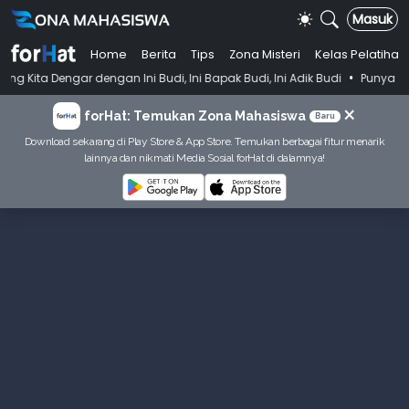
Masuk
Home
Berita
Tips
Zona Misteri
Kelas Pelatihan
•
ngan Ini Budi, Ini Bapak Budi, Ini Adik Budi
Punya Tujuan Dekatkan
×
forHat: Temukan Zona Mahasiswa
Baru
Download sekarang di Play Store & App Store. Temukan berbagai fitur menarik
lainnya dan nikmati Media Sosial forHat di dalamnya!