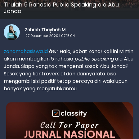
Tirulah 5 Rahasia Public Speaking ala Abu
Janda
Zahrah Thaybah M
27 Desember 2020 | 07:15:04
zonamahasiswa.id
â€“ Halo, Sobat Zona! Kali ini Mimin
akan membagikan 5 rahasia
public speaking
ala Abu
Janda. Siapa yang tak mengenal sosok Abu Janda?
Sosok yang kontroversial dan darinya kita bisa
mengambil sisi positif tetap percaya diri walalupun
banyak yang menjatuhkanmu.