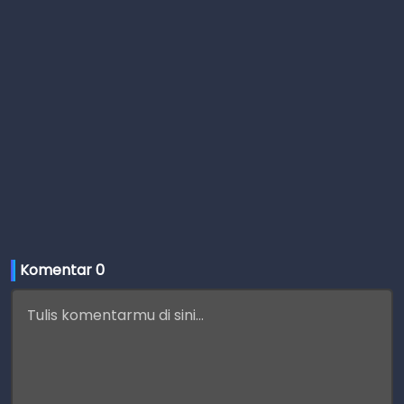
Komentar 
0