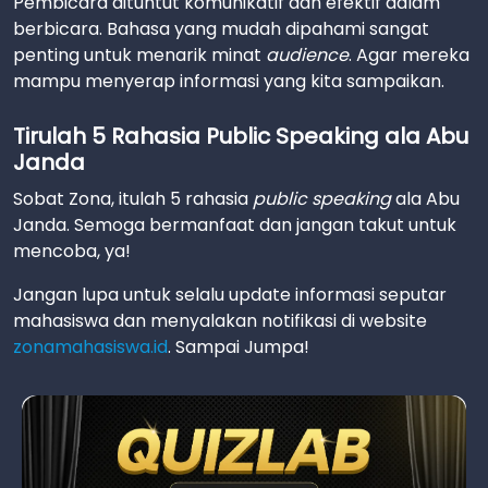
Pembicara dituntut komunikatif dan efektif dalam
berbicara. Bahasa yang mudah dipahami sangat
penting untuk menarik minat
audience
. Agar mereka
mampu menyerap informasi yang kita sampaikan.
Tirulah 5 Rahasia Public Speaking ala Abu
Janda
Sobat Zona, itulah 5 rahasia
public speaking
ala Abu
Janda. Semoga bermanfaat dan jangan takut untuk
mencoba, ya!
Jangan lupa untuk selalu update informasi seputar
mahasiswa dan menyalakan notifikasi di website
zonamahasiswa.id
. Sampai Jumpa!