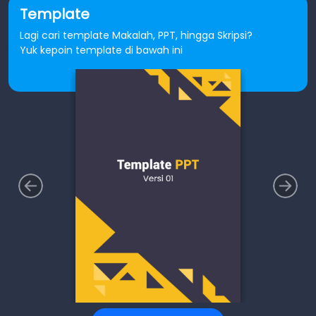
Template
Lagi cari template Makalah, PPT, hingga Skripsi?
Yuk kepoin template di bawah ini