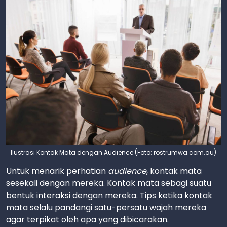
Ilustrasi Kontak Mata dengan Audience (Foto: rostrumwa.com.au)
Untuk menarik perhatian
audience
, kontak mata
sesekali dengan mereka. Kontak mata sebagi suatu
bentuk interaksi dengan mereka. Tips ketika kontak
mata selalu pandangi satu-persatu wajah mereka
agar terpikat oleh apa yang dibicarakan.