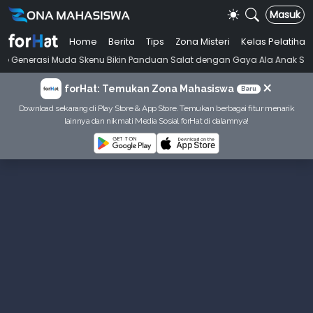
Masuk
Home
Berita
Tips
Zona Misteri
Kelas Pelatihan
•
 Muda Skenu Bikin Panduan Salat dengan Gaya Ala Anak Skena
Mahasi
×
forHat: Temukan Zona Mahasiswa
Baru
Download sekarang di Play Store & App Store. Temukan berbagai fitur menarik
lainnya dan nikmati Media Sosial forHat di dalamnya!