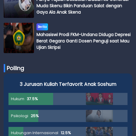
Muda Skenu Bikin Panduan Salat dengan
Gaya Ala Anak Skena
Berita
Mahasiswi Prodi FKM-Undana Diduga Depresi
Berat Gegara Ganti Dosen Penguji saat Mau
Ujian Skripsi
Polling
3 Jurusan Kuliah Terfavorit Anak Soshum
Hukum
37.5%
Psikologi
25%
Hubungan Internasional
12.5%