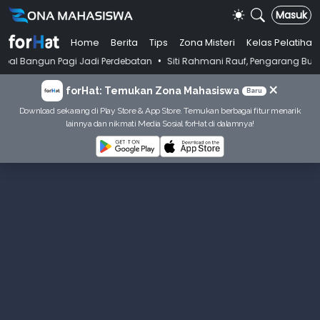
Masuk
Home
Berita
Tips
Zona Misteri
Kelas Pelatihan
•
gi Jadi Perdebatan
Siti Rahmani Rauf, Pengarang Buku Bahasa Indones
×
forHat: Temukan Zona Mahasiswa
Baru
Download sekarang di Play Store & App Store. Temukan berbagai fitur menarik
lainnya dan nikmati Media Sosial forHat di dalamnya!