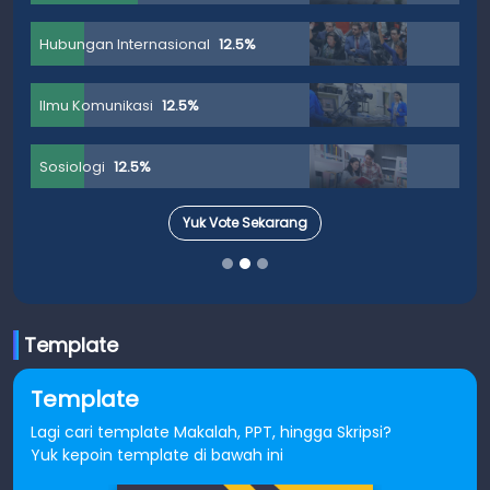
Hubungan Internasional
12.5%
Ilmu Komunikasi
12.5%
Sosiologi
12.5%
Yuk Vote Sekarang
Template
Template
Lagi cari template Makalah, PPT, hingga Skripsi?
Yuk kepoin template di bawah ini