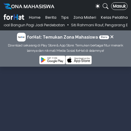
Masuk
Home
Berita
Tips
Zona Misteri
Kelas Pelatihan
•
n Pagi Jadi Perdebatan
Siti Rahmani Rauf, Pengarang Buku Bahasa Ind
×
forHat: Temukan Zona Mahasiswa
Baru
Download sekarang di Play Store & App Store. Temukan berbagai fitur menarik
lainnya dan nikmati Media Sosial forHat di dalamnya!