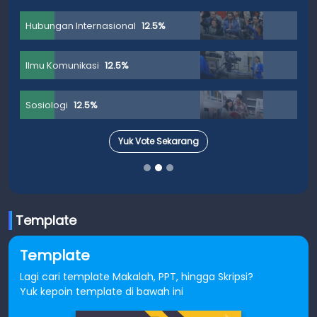
Hubungan Internasional
12.5%
Ilmu Komunikasi
12.5%
Sosiologi
12.5%
Yuk Vote Sekarang
Template
Template
Lagi cari template Makalah, PPT, hingga Skripsi?
Yuk kepoin template di bawah ini