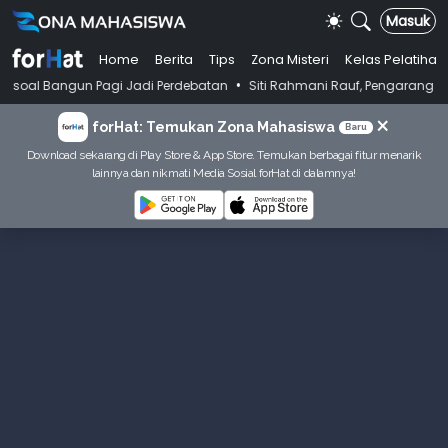
Masuk
Home
Berita
Tips
Zona Misteri
Kelas Pelatihan
•
n Pagi Jadi Perdebatan
Siti Rahmani Rauf, Pengarang Buku Bahasa Ind
×
forHat: Temukan Zona Mahasiswa
Baru
Download sekarang di Play Store & App Store. Temukan berbagai fitur menarik
lainnya dan nikmati Media Sosial forHat di dalamnya!