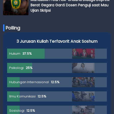
Berat Gegara Ganti Dosen Penguji saat Mau
Ujian Skripsi
Polling
3 Jurusan Kuliah Terfavorit Anak Soshum
Hukum
37.5%
Psikologi
25%
Hubungan Internasional
12.5%
Ilmu Komunikasi
12.5%
Sosiologi
12.5%