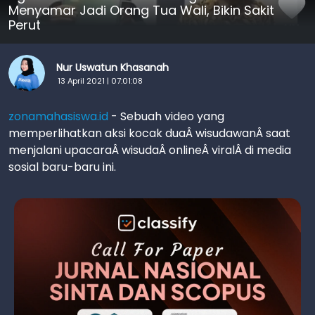
Menyamar Jadi Orang Tua Wali, Bikin Sakit
Perut
Nur Uswatun Khasanah
13 April 2021 | 07:01:08
zonamahasiswa.id
- Sebuah video yang
memperlihatkan aksi kocak duaÂ wisudawanÂ saat
menjalani upacaraÂ wisudaÂ onlineÂ viralÂ di media
sosial baru-baru ini.