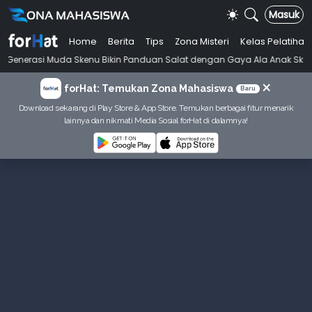
Masuk
Home
Berita
Tips
Zona Misteri
Kelas Pelatihan
•
 Muda Skenu Bikin Panduan Salat dengan Gaya Ala Anak Skena
Mahas
×
forHat: Temukan Zona Mahasiswa
Baru
Download sekarang di Play Store & App Store. Temukan berbagai fitur menarik
lainnya dan nikmati Media Sosial forHat di dalamnya!