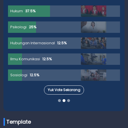
Hukum
37.5%
Psikologi
25%
Hubungan Internasional
12.5%
Ilmu Komunikasi
12.5%
Sosiologi
12.5%
Yuk Vote Sekarang
Template