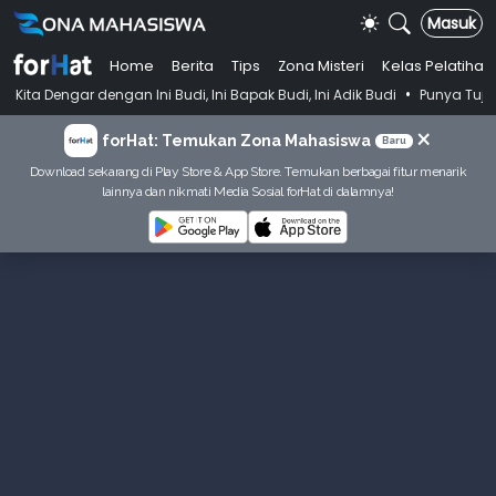
Masuk
Home
Berita
Tips
Zona Misteri
Kelas Pelatihan
•
engan Ini Budi, Ini Bapak Budi, Ini Adik Budi
Punya Tujuan Dekatkan
×
forHat: Temukan Zona Mahasiswa
Baru
Download sekarang di Play Store & App Store. Temukan berbagai fitur menarik
lainnya dan nikmati Media Sosial forHat di dalamnya!