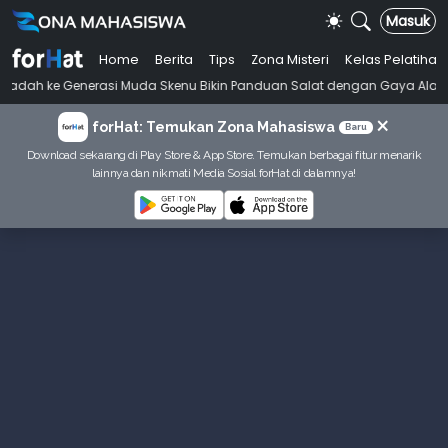
Masuk
Home
Berita
Tips
Zona Misteri
Kelas Pelatihan
enerasi Muda Skenu Bikin Panduan Salat dengan Gaya Ala Anak Skena
×
forHat: Temukan Zona Mahasiswa
Baru
Download sekarang di Play Store & App Store. Temukan berbagai fitur menarik
lainnya dan nikmati Media Sosial forHat di dalamnya!