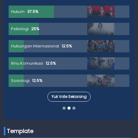
Hukum
37.5%
Psikologi
25%
Hubungan Internasional
12.5%
Ilmu Komunikasi
12.5%
Sosiologi
12.5%
Yuk Vote Sekarang
Template