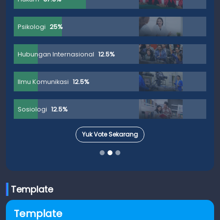
Psikologi
25%
Hubungan Internasional
12.5%
Ilmu Komunikasi
12.5%
Sosiologi
12.5%
Yuk Vote Sekarang
Template
Template