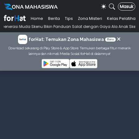
Masuk
Home
Berita
Tips
Zona Misteri
Kelas Pelatihan
•
a Skenu Bikin Panduan Salat dengan Gaya Ala Anak Skena
Mahasiswi 
×
forHat: Temukan Zona Mahasiswa
Baru
Download sekarang di Play Store & App Store. Temukan berbagai fitur menarik
lainnya dan nikmati Media Sosial forHat di dalamnya!