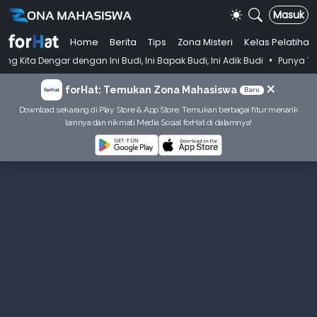
Masuk
Home
Berita
Tips
Zona Misteri
Kelas Pelatihan
•
engan Ini Budi, Ini Bapak Budi, Ini Adik Budi
Punya Tujuan Dekatkan
×
forHat: Temukan Zona Mahasiswa
Baru
Download sekarang di Play Store & App Store. Temukan berbagai fitur menarik
lainnya dan nikmati Media Sosial forHat di dalamnya!