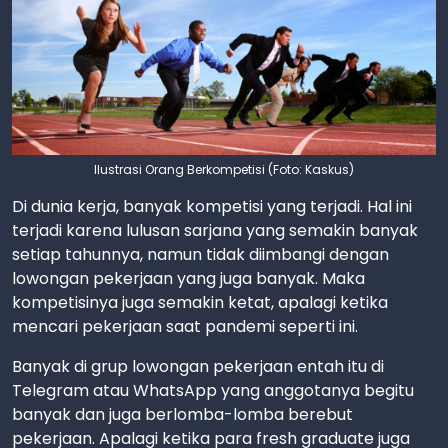
Ilustrasi Orang Berkompetisi (Foto: Kaskus)
Di dunia kerja, banyak kompetisi yang terjadi. Hal ini
terjadi karena lulusan sarjana yang semakin banyak
setiap tahunnya, namun tidak diimbangi dengan
lowongan pekerjaan yang juga banyak. Maka
kompetisinya juga semakin ketat, apalagi ketika
mencari pekerjaan saat pandemi seperti ini.
Banyak di grup lowongan pekerjaan entah itu di
Telegram atau WhatsApp yang anggotanya begitu
banyak dan juga berlomba-lomba berebut
pekerjaan. Apalagi ketika para fresh graduate juga