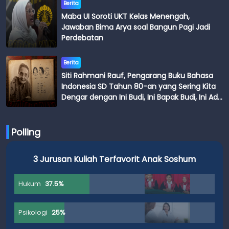
Berita
Maba UI Soroti UKT Kelas Menengah,
Jawaban Bima Arya soal Bangun Pagi Jadi
Perdebatan
Berita
Siti Rahmani Rauf, Pengarang Buku Bahasa
Indonesia SD Tahun 80-an yang Sering Kita
Dengar dengan Ini Budi, Ini Bapak Budi, Ini Adik
Budi
Polling
3 Jurusan Kuliah Terfavorit Anak Soshum
Hukum
37.5%
Psikologi
25%