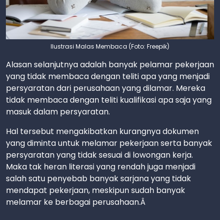
Ilustrasi Malas Membaca (Foto: Freepik)
Alasan selanjutnya adalah banyak pelamar pekerjaan
yang tidak membaca dengan teliti apa yang menjadi
persyaratan dari perusahaan yang dilamar. Mereka
tidak membaca dengan teliti kualifikasi apa saja yang
masuk dalam persyaratan.
Hal tersebut mengakibatkan kurangnya dokumen
yang diminta untuk melamar pekerjaan serta banyak
persyaratan yang tidak sesuai di lowongan kerja.
Maka tak heran literasi yang rendah juga menjadi
salah satu penyebab banyak sarjana yang tidak
mendapat pekerjaan, meskipun sudah banyak
melamar ke berbagai perusahaan.Â