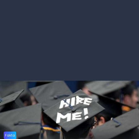
Fakta