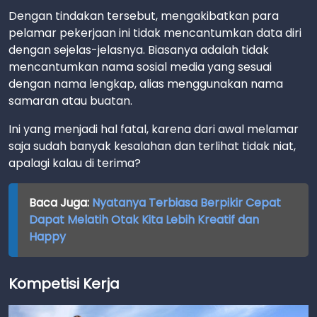
Dengan tindakan tersebut, mengakibatkan para
pelamar pekerjaan ini tidak mencantumkan data diri
dengan sejelas-jelasnya. Biasanya adalah tidak
mencantumkan nama sosial media yang sesuai
dengan nama lengkap, alias menggunakan nama
samaran atau buatan.
Ini yang menjadi hal fatal, karena dari awal melamar
saja sudah banyak kesalahan dan terlihat tidak niat,
apalagi kalau di terima?
Baca Juga:
Nyatanya Terbiasa Berpikir Cepat
Dapat Melatih Otak Kita Lebih Kreatif dan
Happy
Kompetisi Kerja