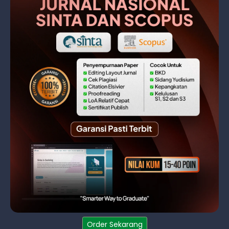
Order Sekarang