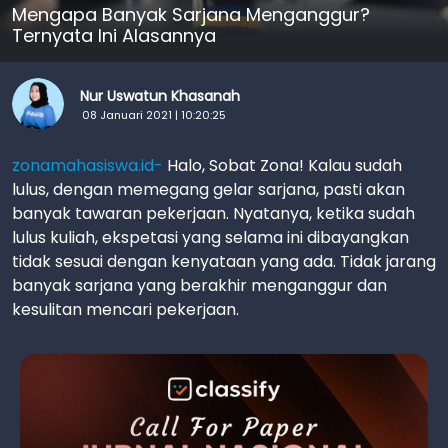
Mengapa Banyak Sarjana Menganggur?
Ternyata Ini Alasannya
Nur Uswatun Khasanah
08 Januari 2021 | 10:20:25
zonamahasiswa.id-
Halo, Sobat Zona! Kalau sudah
lulus, dengan memegang gelar sarjana, pasti akan
banyak tawaran pekerjaan. Nyatanya, ketika sudah
lulus kuliah, ekspetasi yang selama ini dibayangkan
tidak sesuai dengan kenyataan yang ada. Tidak jarang
banyak sarjana yang berakhir menganggur dan
kesulitan mencari pekerjaan.