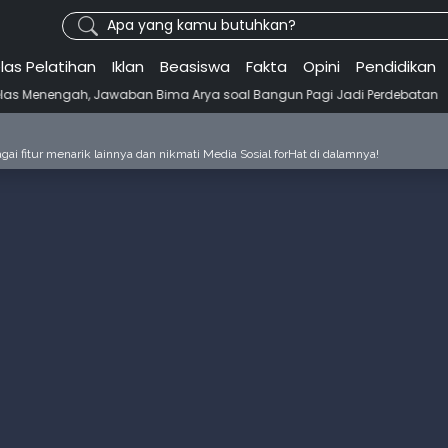
Apa yang kamu butuhkan?
las Pelatihan
Iklan
Beasiswa
Fakta
Opini
Pendidikan
•
ah, Jawaban Bima Arya soal Bangun Pagi Jadi Perdebatan
Siti Rahm
ai fitur menarik lainnya dan nikmati Media Sosial forHat di dalamnya!