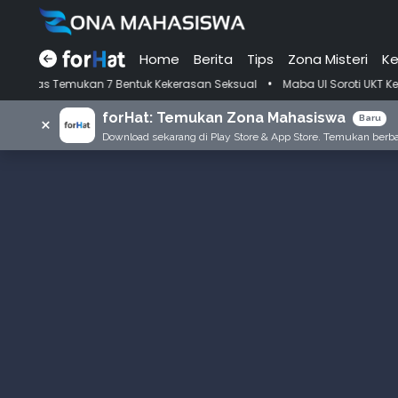
Home
Berita
Tips
Zona Misteri
Ke
•
mukan 7 Bentuk Kekerasan Seksual
Maba UI Soroti UKT Kelas Meneng
forHat: Temukan Zona Mahasiswa
×
Baru
Download sekarang di Play Store & App Store. Temukan berbag