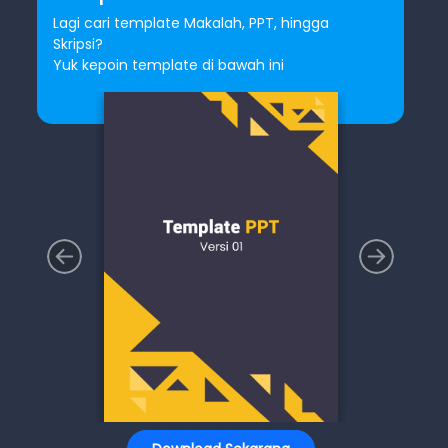
Lagi cari template Makalah, PPT, hingga
Skripsi?
Yuk kepoin template di bawah ini