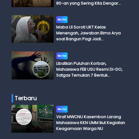
80-an yang Sering Kita Dengar
dengan Ini Budi, Ini Bapak Budi, Ini
Adik Budi
Berita
Maba UI Soroti UKT Kelas
Menengah, Jawaban Bima Arya
soal Bangun Pagi Jadi
Perdebatan
Berita
Libatkan Puluhan Korban,
Mahasiswa FEB USU Resmi Di-DO,
Satgas Temukan 7 Bentuk
Kekerasan Seksual
Terbaru
Berita
Viral! MWCNU Kasembon Larang
Mahasiswa KKN UMM Ikut Kegiatan
Keagamaan Warga NU