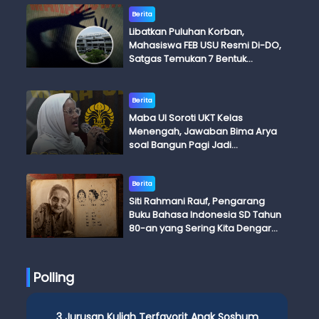
Berita
Libatkan Puluhan Korban,
Mahasiswa FEB USU Resmi Di-DO,
Satgas Temukan 7 Bentuk
Kekerasan Seksual
Berita
Maba UI Soroti UKT Kelas
Menengah, Jawaban Bima Arya
soal Bangun Pagi Jadi
Perdebatan
Berita
Siti Rahmani Rauf, Pengarang
Buku Bahasa Indonesia SD Tahun
80-an yang Sering Kita Dengar
dengan Ini Budi, Ini Bapak Budi, Ini
Adik Budi
Polling
3 Jurusan Kuliah Terfavorit Anak Soshum