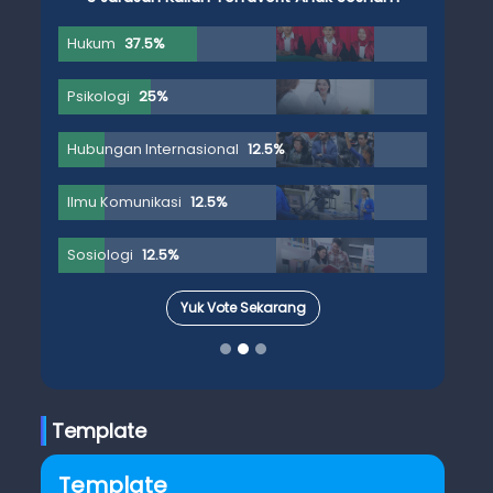
Hukum
37.5%
Psikologi
25%
Hubungan Internasional
12.5%
Ilmu Komunikasi
12.5%
Sosiologi
12.5%
Yuk Vote Sekarang
Template
Template