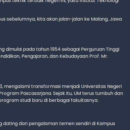
s teknik terbaik negeri ini, yaitu Institut Teknologi
s sebelumnya, kita akan jalan-jalan ke Malang, Jawa
ng dimulai pada tahun 1954 sebagai Perguruan Tinggi
ndidikan, Pengajaran, dan Kebudayaan Prof. Mr.
, mengalami transformasi menjadi Universitas Negeri
rogram Pascasarjana. Sejak itu, UM terus tumbuh dan
gram studi baru di berbagai fakultasnya.
ang dating dari pengalaman temen sendiri di Kampus