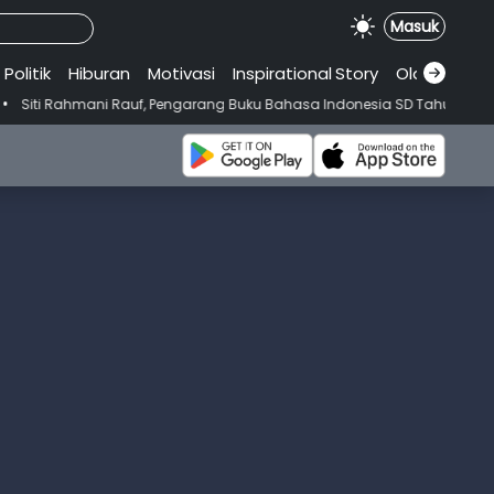
Masuk
Politik
Hiburan
Motivasi
Inspirational
.
Story
Olahraga
ani Rauf, Pengarang Buku Bahasa Indonesia SD Tahun 80-an yang Sering Ki