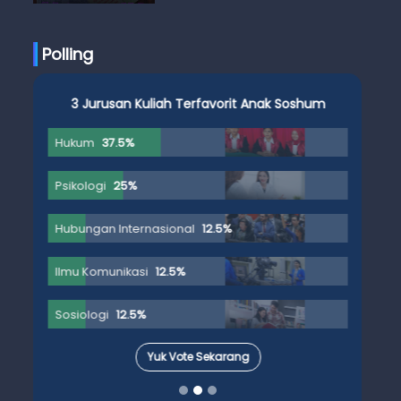
Anak Skena
Polling
3 Jurusan Kuliah Terfavorit Anak Soshum
Hukum
37.5%
Psikologi
25%
Hubungan Internasional
12.5%
Ilmu Komunikasi
12.5%
Sosiologi
12.5%
Yuk Vote Sekarang