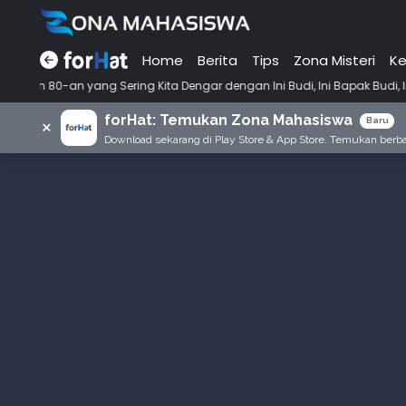
Home
Berita
Tips
Zona Misteri
Ke
•
Sering Kita Dengar dengan Ini Budi, Ini Bapak Budi, Ini Adik Budi
P
forHat: Temukan Zona Mahasiswa
×
Baru
Download sekarang di Play Store & App Store. Temukan berbag