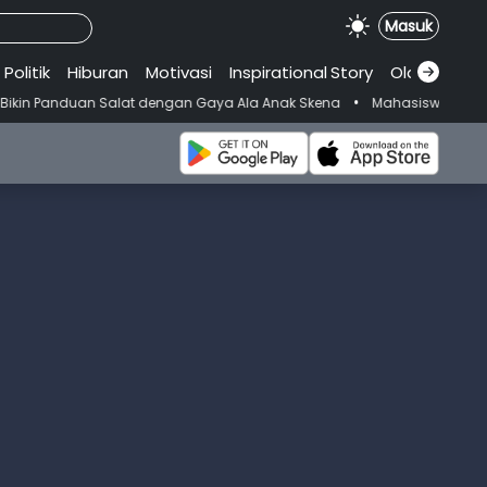
Masuk
Politik
Hiburan
Motivasi
Inspirational
.
Story
Olahraga
•
alat dengan Gaya Ala Anak Skena
Mahasiswi Prodi FKM-Undana Diduga