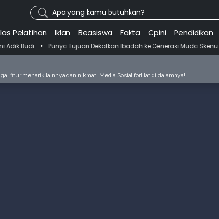
Apa yang kamu butuhkan?
las Pelatihan
Iklan
Beasiswa
Fakta
Opini
Pendidikan
unya Tujuan Dekatkan Ibadah ke Generasi Muda Skenu Bikin Panduan S
ai fitur menarik lainnya dan nikmati Media Sosial forHat di dalamnya!