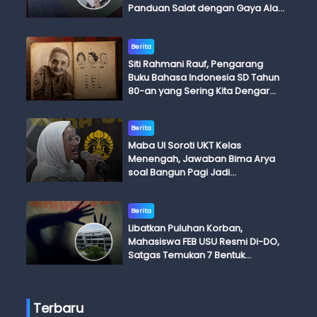
Panduan Salat dengan Gaya Ala
Anak Skena
Berita
Siti Rahmani Rauf, Pengarang
Buku Bahasa Indonesia SD Tahun
80-an yang Sering Kita Dengar
dengan Ini Budi, Ini Bapak Budi, Ini
Adik Budi
Berita
Maba UI Soroti UKT Kelas
Menengah, Jawaban Bima Arya
soal Bangun Pagi Jadi
Perdebatan
Berita
Libatkan Puluhan Korban,
Mahasiswa FEB USU Resmi Di-DO,
Satgas Temukan 7 Bentuk
Kekerasan Seksual
Terbaru