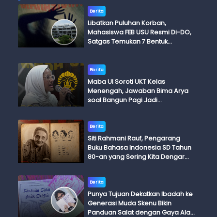
Berita
Libatkan Puluhan Korban,
Mahasiswa FEB USU Resmi Di-DO,
Satgas Temukan 7 Bentuk
Kekerasan Seksual
Berita
Maba UI Soroti UKT Kelas
Menengah, Jawaban Bima Arya
soal Bangun Pagi Jadi
Perdebatan
Berita
Siti Rahmani Rauf, Pengarang
Buku Bahasa Indonesia SD Tahun
80-an yang Sering Kita Dengar
dengan Ini Budi, Ini Bapak Budi, Ini
Adik Budi
Berita
Punya Tujuan Dekatkan Ibadah ke
Generasi Muda Skenu Bikin
Panduan Salat dengan Gaya Ala