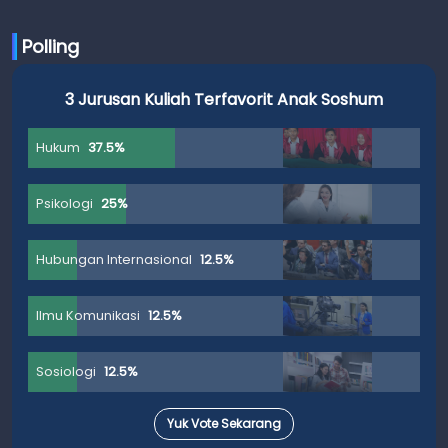
Polling
3 Jurusan Kuliah Terfavorit Anak Soshum
Hukum
37.5%
Psikologi
25%
Hubungan Internasional
12.5%
Ilmu Komunikasi
12.5%
Sosiologi
12.5%
Yuk Vote Sekarang