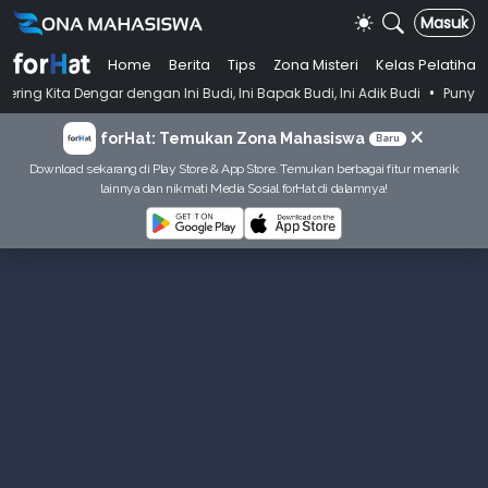
Masuk
Home
Berita
Tips
Zona Misteri
Kelas Pelatihan
•
r dengan Ini Budi, Ini Bapak Budi, Ini Adik Budi
Punya Tujuan Dekat
×
forHat: Temukan Zona Mahasiswa
Baru
Download sekarang di Play Store & App Store. Temukan berbagai fitur menarik
lainnya dan nikmati Media Sosial forHat di dalamnya!