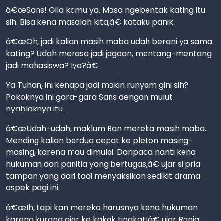
â€œSans! Gila kamu ya. Masa ngebentak kating itu
sih. Bisa kena masalah kita,â€ kataku panik.
â€œOh, jadi kalian masih maba udah berani ya sama
kating? Udah merasa jadi jagoan, mentang-mentang
jadi mahasiswa? Iya?â€
Ya Tuhan, ini kenapa jadi makin runyam gini sih?
Pokoknya ini gara-gara Sans dengan mulut
nyablaknya itu.
â€œUdah-udah, maklum Ran mereka masih maba.
Mending kalian berdua cepat ke pleton masing-
masing, karena mau dimulai. Daripada nanti kena
hukuman dari panitia yang bertugas,â€ ujar si pria
tampan yang dari tadi menyaksikan sedikit drama
ospek pagi ini.
â€œIh, tapi kan mereka harusnya kena hukuman
karena kurang ajar ke kakak tingkat!â€ ujar Rania