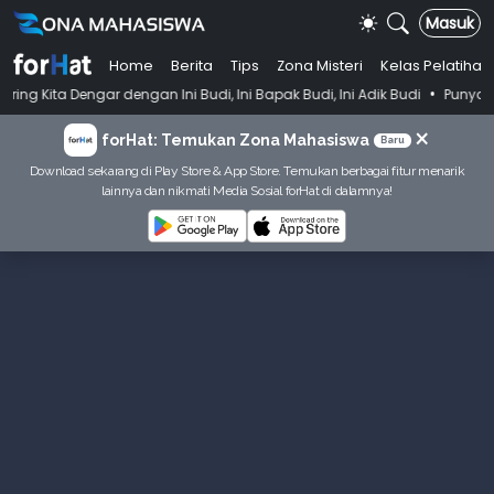
Masuk
Home
Berita
Tips
Zona Misteri
Kelas Pelatihan
•
r dengan Ini Budi, Ini Bapak Budi, Ini Adik Budi
Punya Tujuan Dekat
×
forHat: Temukan Zona Mahasiswa
Baru
Download sekarang di Play Store & App Store. Temukan berbagai fitur menarik
lainnya dan nikmati Media Sosial forHat di dalamnya!