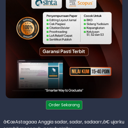
Order Sekarang
â€œAstagaaa Anggia sadar, sadar, sadaarr,â€ ujarku