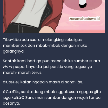
Tiba-tiba ada suara melengking sekaligus
membentak dari mbak-mbak dengan muka
garangnya.
Sontak kami bertiga pun menoleh ke sumber suara.
Hmm
, sepertinya dia jadi panitia yang tugasnya
marah-marah terus.
â€œHei, kalian ngapain masih di sana?!â€
â€œEits, santai dong mbak nggak usah ngegas gitu
juga kali,â€ Sans main sambar dengan wajah tanpa
dosanya.