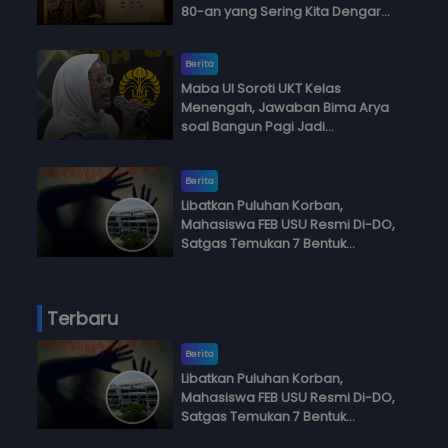
80-an yang Sering Kita Dengar
dengan Ini Budi, Ini Bapak Budi, Ini
Adik Budi
Berita
Maba UI Soroti UKT Kelas
Menengah, Jawaban Bima Arya
soal Bangun Pagi Jadi
Perdebatan
Berita
Libatkan Puluhan Korban,
Mahasiswa FEB USU Resmi Di-DO,
Satgas Temukan 7 Bentuk
Kekerasan Seksual
Terbaru
Berita
Libatkan Puluhan Korban,
Mahasiswa FEB USU Resmi Di-DO,
Satgas Temukan 7 Bentuk
Kekerasan Seksual