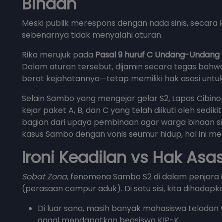
Binaan
Meski publik merespons dengan nada sinis, secara
sebenarnya tidak menyalahi aturan.
Rika merujuk pada
Pasal 9 huruf C Undang-Undang
Dalam aturan tersebut, dijamin secara tegas b
berat kejahatannya—tetap memiliki hak asasi unt
Selain Sambo yang mengejar gelar S2, Lapas Cibinon
kejar paket A, B, dan C yang telah diikuti oleh sed
bagian dari upaya pembinaan agar warga binaan s
kasus Sambo dengan vonis seumur hidup, hal ini men
Ironi Keadilan vs Hak Asa
Sobat Zona
, fenomena Sambo S2 di dalam penjara
(perasaan campur aduk). Di satu sisi, kita dihadap
Di luar sana, masih banyak mahasiswa teladan
gagal mendapatkan beasiswa KIP-K.