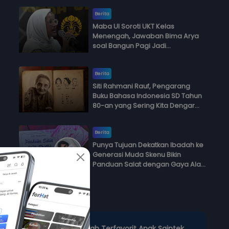
Berita
Maba UI Soroti UKT Kelas
Menengah, Jawaban Bima Arya
soal Bangun Pagi Jadi
Perdebatan
Berita
Siti Rahmani Rauf, Pengarang
Buku Bahasa Indonesia SD Tahun
80-an yang Sering Kita Dengar
dengan Ini Budi, Ini Bapak Budi, Ini
Adik Budi
Berita
Punya Tujuan Dekatkan Ibadah ke
Generasi Muda Skenu Bikin
Panduan Salat dengan Gaya Ala
Anak Skena
Polling
3 Jurusan Kuliah Terfavorit Anak Saintek