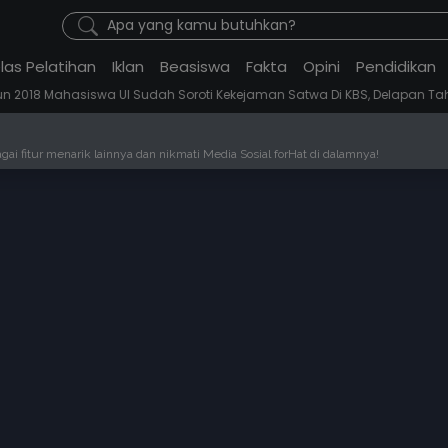
Apa yang kamu butuhkan?
las Pelatihan
Iklan
Beasiswa
Fakta
Opini
Pendidikan
 UI Sudah Soroti Kekejaman Satwa Di KBS, Delapan Tahun Kemudian: Eks
ai fitur menarik lainnya dan nikmati Media Sosial forHat di dalamnya!