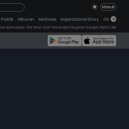
Masuk
Politik
Hiburan
Motivasi
Inspirational
.
Story
Olahraga
•
 Dirut Jadi Tersangka Dugaan Korupsi Rp10,2 Miliar
Maba UI Soroti