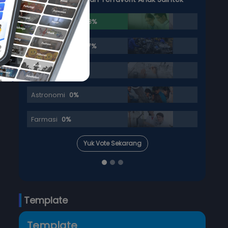
Kedokteran
83.33%
Teknik Mesin
16.67%
Arsitektur
0%
Astronomi
0%
Farmasi
0%
Yuk Vote Sekarang
Template
Template