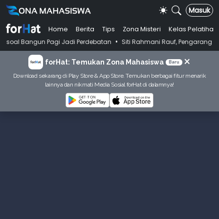
Masuk
Home
Berita
Tips
Zona Misteri
Kelas Pelatihan
•
 Pagi Jadi Perdebatan
Siti Rahmani Rauf, Pengarang Buku Bahasa Indo
×
forHat: Temukan Zona Mahasiswa
Baru
Download sekarang di Play Store & App Store. Temukan berbagai fitur menarik
lainnya dan nikmati Media Sosial forHat di dalamnya!