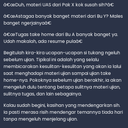
â€œDuh, materi UAS dari Pak X kok susah sih?â€
â€œAstagaa banyak banget materi dari Bu Y? Males
banget ngerjainyaâ€
â€œTugas take home dari Bu A banyak banget ya.
Udah makalah, ada resume pulaâ€
Begitulah kira-kira ucapan-ucapan si tukang ngeluh
sebelum ujian. Tipikal ini adalah yang selalu
membicarakan kesulitan-kesulitan yang akan ia lalui
saat menghadapi materi ujian sampai ujian take
home-nya. Pokoknya sebelum ujian berakhir, ia akan
mengeluh dulu tentang betapa sulitnya materi ujian,
sulitnya tugas, dan lain sebagainya.
Kalau sudah begini, kasihan yang mendengarkan sih.
Ia pasti merasa risih mendengar temannya tiada hari
tanpa mengeluh menjelang ujian.