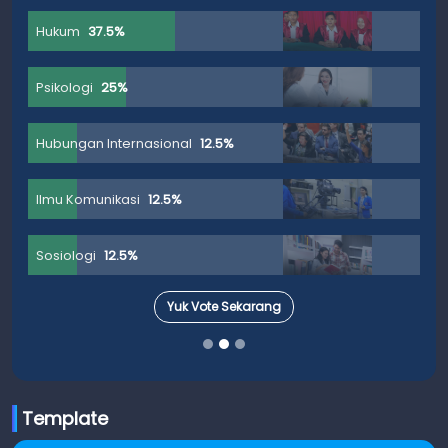
Hukum
37.5%
Psikologi
25%
Hubungan Internasional
12.5%
Ilmu Komunikasi
12.5%
Sosiologi
12.5%
Yuk Vote Sekarang
Template